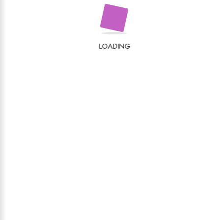
LOADING
Cluj-Napoca, Piața 1 Mai, nr. 4-5, cod poștal
400141
mega@edituramega.ro
(+40) 264 - 439.263
GRUP MEGA
Tipografia MEGA
TeMe – CAIETE ȘCOLARE