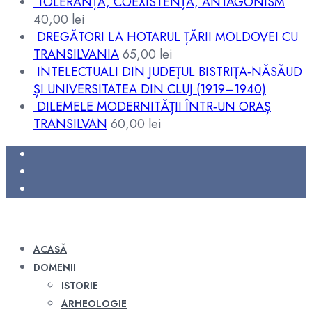
TOLERANȚĂ, COEXISTENȚĂ, ANTAGONISM
40,00
lei
DREGĂTORI LA HOTARUL ȚĂRII MOLDOVEI CU
TRANSILVANIA
65,00
lei
INTELECTUALI DIN JUDEŢUL BISTRIŢA‑NĂSĂUD
ȘI UNIVERSITATEA DIN CLUJ (1919–1940)
DILEMELE MODERNITĂȚII ÎNTR‑UN ORAȘ
TRANSILVAN
60,00
lei
ACASĂ
DOMENII
ISTORIE
ARHEOLOGIE