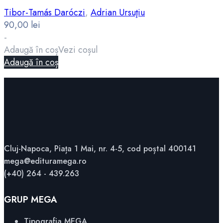
Tibor-Tamás Daróczi
,
Adrian Ursuţiu
90,00
lei
-
Adaugă în coș
Vezi coșul
Adaugă în coș
Cluj-Napoca, Piața 1 Mai, nr. 4-5, cod poștal 400141
mega@edituramega.ro
(+40) 264 - 439.263
GRUP MEGA
Tipografia MEGA