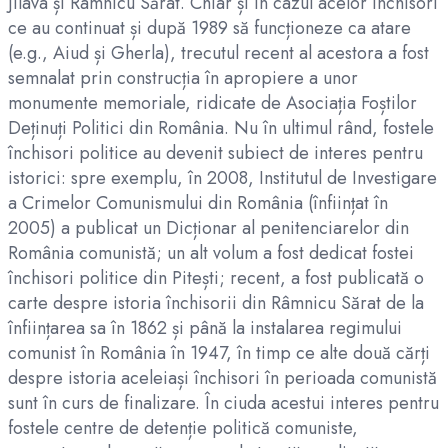
Jilava și Râmnicu Sărat. Chiar și în cazul acelor închisori
ce au continuat și după 1989 să funcționeze ca atare
(e.g., Aiud și Gherla), trecutul recent al acestora a fost
semnalat prin construcția în apropiere a unor
monumente memoriale, ridicate de Asociația Foștilor
Deținuți Politici din România. Nu în ultimul rând, fostele
închisori politice au devenit subiect de interes pentru
istorici: spre exemplu, în 2008, Institutul de Investigare
a Crimelor Comunismului din România (înființat în
2005) a publicat un Dicționar al penitenciarelor din
România comunistă; un alt volum a fost dedicat fostei
închisori politice din Pitești; recent, a fost publicată o
carte despre istoria închisorii din Râmnicu Sărat de la
înființarea sa în 1862 și până la instalarea regimului
comunist în România în 1947, în timp ce alte două cărți
despre istoria aceleiași închisori în perioada comunistă
sunt în curs de finalizare. În ciuda acestui interes pentru
fostele centre de detenție politică comuniste,