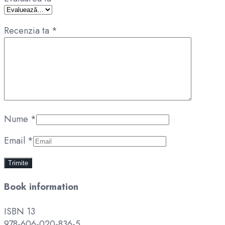
Recenzia ta
*
Nume
*
Email
*
Book information
ISBN 13
978-606-020-836-5