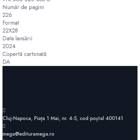
Număr de pagini
226
Format
22X28
Data lansării
2024
Copertă cartonată
DA
Cluj-Napoca, Piața 1 Mai, nr. 4-5, cod poștal 400141
mega@edituramega.ro