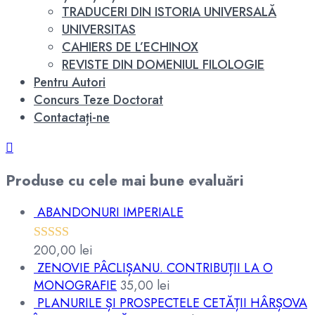
TRADUCERI DIN ISTORIA UNIVERSALĂ
UNIVERSITAS
CAHIERS DE L’ECHINOX
REVISTE DIN DOMENIUL FILOLOGIE
Pentru Autori
Concurs Teze Doctorat
Contactați-ne
Produse cu cele mai bune evaluări
ABANDONURI IMPERIALE
200,00
lei
Evaluat la
ZENOVIE PÂCLIȘANU. CONTRIBUȚII LA O
5.00
din 5
MONOGRAFIE
35,00
lei
PLANURILE ȘI PROSPECTELE CETĂȚII HÂRȘOVA