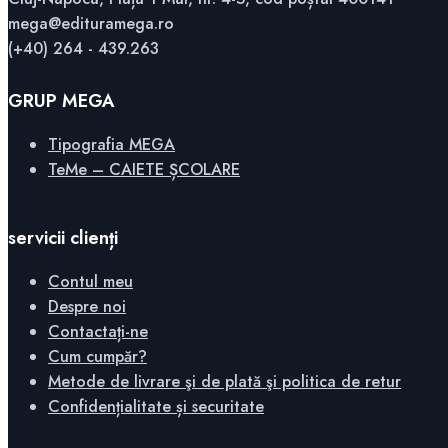
mega@edituramega.ro
(+40) 264 - 439.263
GRUP MEGA
Tipografia MEGA
TeMe – CAIETE ȘCOLARE
servicii clienți
Contul meu
Despre noi
Contactați-ne
Cum cumpăr?
Metode de livrare şi de plată şi politica de retur
Confidențialitate și securitate