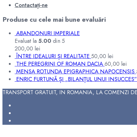
Contactați-ne
Produse cu cele mai bune evaluări
ABANDONURI IMPERIALE
Evaluat la
5.00
din 5
200,00
lei
ÎNTRE IDEALURI ȘI REALITATE
50,00
lei
THE PEREGRINI OF ROMAN DACIA
60,00
lei
MENSA ROTUNDA EPIGRAPHICA NAPOCENSIS
ENRIC FURTUNĂ ȘI „BILANȚUL UNUI INSUCCES”
TRANSPORT GRATUIT, IN ROMANIA, LA COMENZI DE 