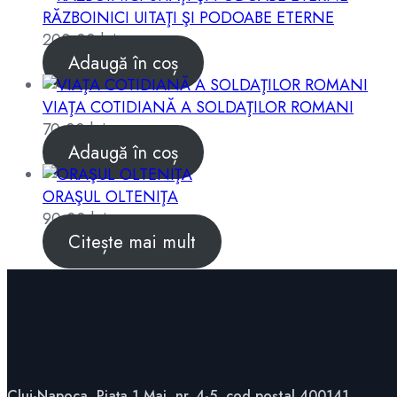
RĂZBOINICI UITAŢI ŞI PODOABE ETERNE
200,00
lei
Adaugă în coș
VIAŢA COTIDIANĂ A SOLDAŢILOR ROMANI
70,00
lei
Adaugă în coș
ORAŞUL OLTENIŢA
90,00
lei
Citește mai mult
Cluj-Napoca, Piața 1 Mai, nr. 4-5, cod poștal 400141