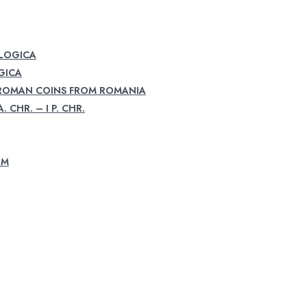
OLOGICA
GICA
 ROMAN COINS FROM ROMANIA
. CHR. – I P. CHR.
UM