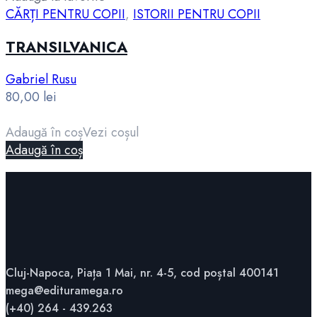
CĂRȚI PENTRU COPII
,
ISTORII PENTRU COPII
TRANSILVANICA
Gabriel Rusu
80,00
lei
Adaugă în coș
Vezi coșul
Adaugă în coș
Cluj-Napoca, Piața 1 Mai, nr. 4-5, cod poștal 400141
mega@edituramega.ro
(+40) 264 - 439.263