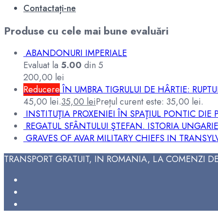
Contactați-ne
Produse cu cele mai bune evaluări
ABANDONURI IMPERIALE
Evaluat la
5.00
din 5
200,00
lei
Reducere
ÎN UMBRA TIGRULUI DE HÂRTIE: RUPTU
45,00 lei.
35,00
lei
Prețul curent este: 35,00 lei.
INSTITUŢIA PROXENIEI ÎN SPAŢIUL PONTIC D
REGATUL SFÂNTULUI ŞTEFAN. ISTORIA UNGARIE
GRAVES OF AVAR MILITARY CHIEFS IN TRANSYL
TRANSPORT GRATUIT, IN ROMANIA, LA COMENZI DE 