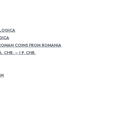
OLOGICA
GICA
 ROMAN COINS FROM ROMANIA
. CHR. – I P. CHR.
UM