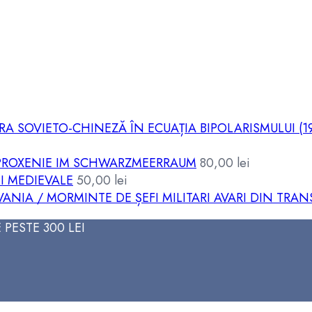
RA SOVIETO-CHINEZĂ ÎN ECUAȚIA BIPOLARISMULUI (19
IE PROXENIE IM SCHWARZMEERRAUM
80,00
lei
I MEDIEVALE
50,00
lei
VANIA / MORMINTE DE ȘEFI MILITARI AVARI DIN TRAN
PESTE 300 LEI