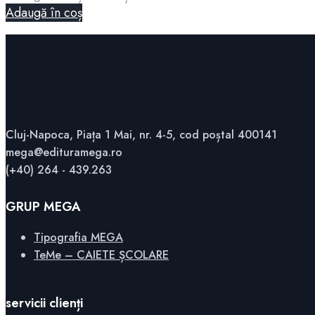
Adaugă în coș
Cluj-Napoca, Piața 1 Mai, nr. 4-5, cod poștal 400141
mega@edituramega.ro
(+40) 264 - 439.263
GRUP MEGA
Tipografia MEGA
TeMe – CAIETE ȘCOLARE
servicii clienți