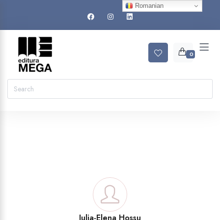
Romanian
0
Iulia-Elena Hossu