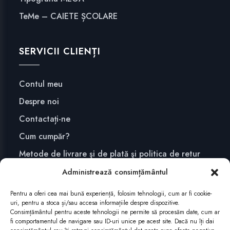
TeMe – CAIETE ȘCOLARE
SERVICII CLIENȚI
Contul meu
Despre noi
Contactați-ne
Cum cumpăr?
Metode de livrare şi de plată şi politica de retur
Confidențialitate și securitate
Administrează consimțământul
Pentru a oferi cea mai bună experiență, folosim tehnologii, cum ar fi cookie-
uri, pentru a stoca și/sau accesa informațiile despre dispozitive.
ABONEAZĂ-TE
Consimțământul pentru aceste tehnologii ne permite să procesăm date, cum ar
fi comportamentul de navigare sau ID-uri unice pe acest site. Dacă nu îți dai