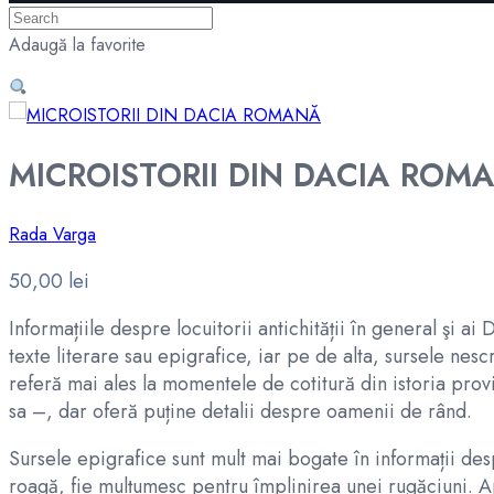
Adaugă la favorite
MICROISTORII DIN DACIA ROM
Rada Varga
50,00
lei
Informațiile despre locuitorii antichității în general şi ai
texte literare sau epigrafice, iar pe de alta, sursele nesc
referă mai ales la momentele de cotitură din istoria pro
sa –, dar oferă puține detalii despre oamenii de rând.
Sursele epigrafice sunt mult mai bogate în informații desp
roagă, fie mulțumesc pentru împlinirea unei rugăciuni. A