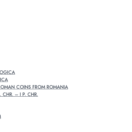
LOGICA
GICA
 ROMAN COINS FROM ROMANIA
 CHR. – I P. CHR.
M