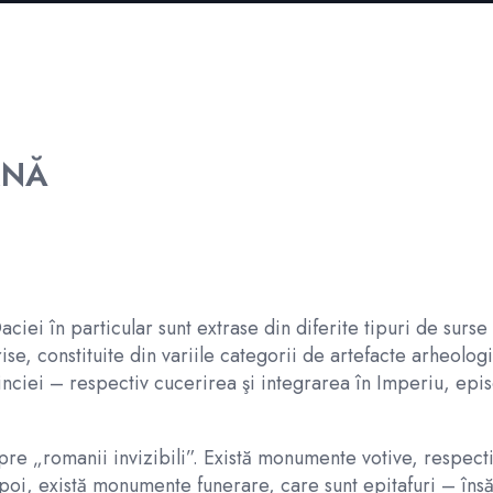
ANĂ
 Daciei în particular sunt extrase din diferite tipuri de surs
rise, constituite din variile categorii de artefacte arheolog
vinciei – respectiv cucerirea şi integrarea în Imperiu, e
re „romanii invizibili”. Există monumente votive, respectiv
poi, există monumente funerare, care sunt epitafuri – îns