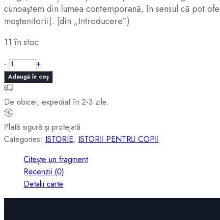
cunoaştem din lumea contemporană, în sensul că pot oferi 
moştenitorii). (din „Introducere”)
11 în stoc
Cantitate
-
+
MICROISTORII
Adaugă în coș
DIN
DACIA
De obicei, expediat în 2-3 zile.
ROMANĂ
Plată sigură și protejată
Categories:
ISTORIE
,
ISTORII PENTRU COPII
Citește un fragment
Recenzii (0)
Detalii carte