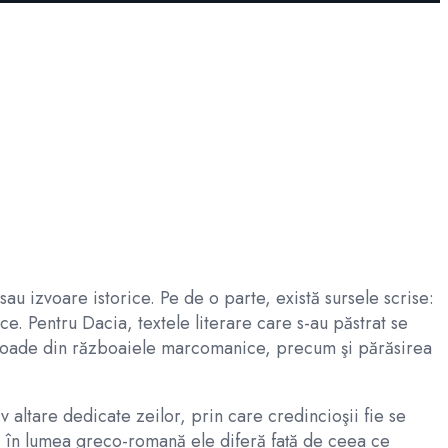
e sau izvoare istorice. Pe de o parte, există sursele scrise:
ice. Pentru Dacia, textele literare care s-au păstrat se
pisoade din războaiele marcomanice, precum şi părăsirea
 altare dedicate zeilor, prin care credincioşii fie se
ă în lumea greco-romană ele diferă față de ceea ce