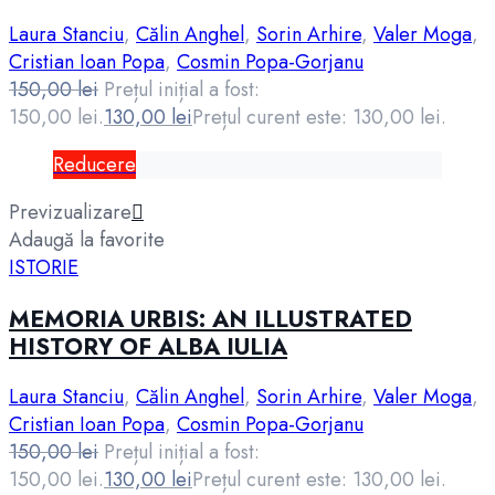
Laura Stanciu
,
Călin Anghel
,
Sorin Arhire
,
Valer Moga
,
Cristian Ioan Popa
,
Cosmin Popa-Gorjanu
150,00
lei
Prețul inițial a fost:
150,00 lei.
130,00
lei
Prețul curent este: 130,00 lei.
Reducere
Previzualizare
Adaugă la favorite
ISTORIE
MEMORIA URBIS: AN ILLUSTRATED
HISTORY OF ALBA IULIA
Laura Stanciu
,
Călin Anghel
,
Sorin Arhire
,
Valer Moga
,
Cristian Ioan Popa
,
Cosmin Popa-Gorjanu
150,00
lei
Prețul inițial a fost:
150,00 lei.
130,00
lei
Prețul curent este: 130,00 lei.