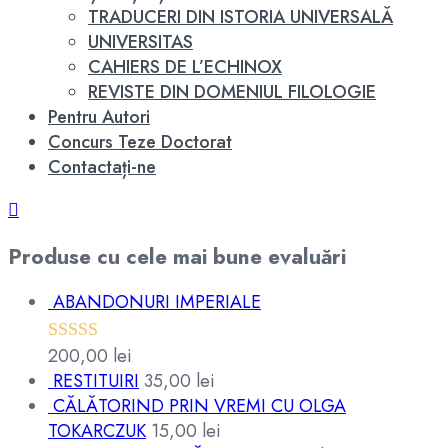
TRADUCERI DIN ISTORIA UNIVERSALĂ
UNIVERSITAS
CAHIERS DE L’ECHINOX
REVISTE DIN DOMENIUL FILOLOGIE
Pentru Autori
Concurs Teze Doctorat
Contactați-ne
Produse cu cele mai bune evaluări
ABANDONURI IMPERIALE
200,00
lei
Evaluat la
RESTITUIRI
35,00
lei
5.00
din 5
CĂLĂTORIND PRIN VREMI CU OLGA
TOKARCZUK
15,00
lei