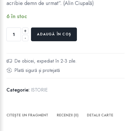
acribie demn de urmat”. (Alin Ciupală)
6 în stoc
+
Cantitate
ADAUGĂ ÎN COȘ
-
ISTORIA
BISERICII
ORTODOXE
ROMÂNE
De obicei, expediat în 2-3 zile.
(1859–
Plată sigură și protejată
1914)
Categorie:
ISTORIE
CITEȘTE UN FRAGMENT
RECENZII (0)
DETALII CARTE