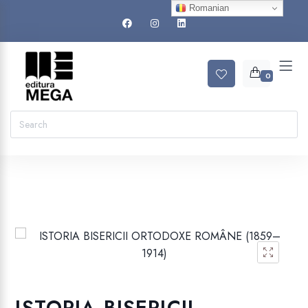
Romanian
0