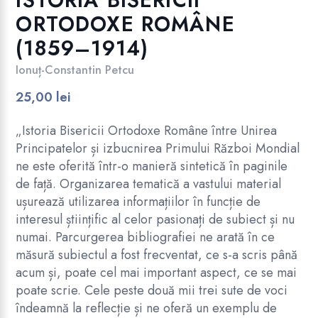
ISTORIA BISERICII
ORTODOXE ROMÂNE
(1859–1914)
Ionuț-Constantin Petcu
25,00
lei
.
„Istoria Bisericii Ortodoxe Române între Unirea
Principatelor și izbucnirea Primului Război Mondial
ne este oferită într-o manieră sintetică în paginile
de față. Organizarea tematică a vastului material
ușurează utilizarea informațiilor în funcție de
interesul științific al celor pasionați de subiect și nu
numai. Parcurgerea bibliografiei ne arată în ce
măsură subiectul a fost frecventat, ce s-a scris până
acum și, poate cel mai important aspect, ce se mai
poate scrie. Cele peste două mii trei sute de voci
.
îndeamnă la reflecție și ne oferă un exemplu de