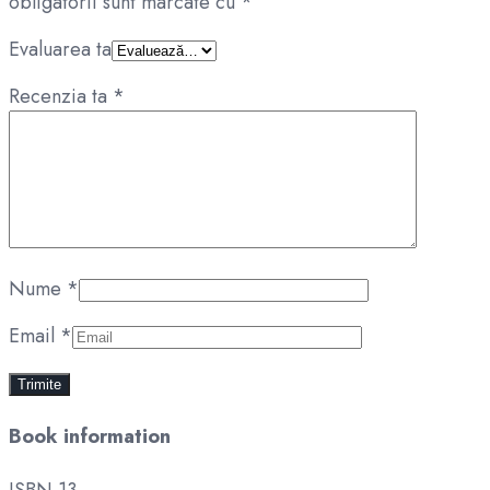
obligatorii sunt marcate cu
*
Evaluarea ta
Recenzia ta
*
Nume
*
Email
*
Book information
ISBN 13