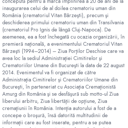
concepută pentru a marca împlinirea a 20 de ani de la
inaugurarea celui de al doilea crematoriu uman din
România (crematoriul Vitan Bârzeşti), precum şi
deschiderea primului crematoriu uman din Transilvania
(crematoriul Pro Ignis de lângă Cluj-Napoca). De
asemenea, ea a fost închegată cu ocazia organizării, în
premieră naţională, a evenimentului Crematoriul Vitan
Bârzeşti (1994–2014) – Ziua Porţilor Deschise care va
avea loc la sediul Administraţiei Cimitirelor şi
Crematoriilor Umane din Bucureşti la data de 22 august
2014. Evenimentul va fi organizat de către
Administraţia Cimitirelor şi Crematoriilor Umane din
Bucureşti, în parteneriat cu Asociaţia Cremaţionistă
Amurg din România şi se desfăşură sub motto-ul Ziua
liberului arbitru, Ziua libertăţii de opţiune, Ziua
cremaţiunii în România. Intenţia autorului a fost de a
concepe o broşură, însă datorită multitudinii de
informaţii care au fost inserate, pentru a se putea