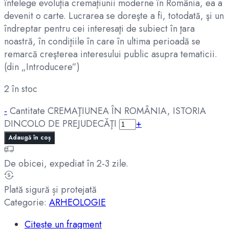
întelege evoluţia cremaţiunii moderne în România, ea a
devenit o carte. Lucrarea se doreşte a fi, totodată, şi un
îndreptar pentru cei interesaţi de subiect în ţara
noastră, în condiţiile în care în ultima perioadă se
remarcă creşterea interesului public asupra tematicii.
(din „Introducere”)
2 în stoc
-
Cantitate CREMAŢIUNEA ÎN ROMÂNIA, ISTORIA
DINCOLO DE PREJUDECĂŢI
+
Adaugă în coș
De obicei, expediat în 2-3 zile.
Plată sigură și protejată
Categorie:
ARHEOLOGIE
Citește un fragment