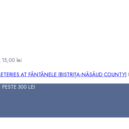
K
15,00
lei
ETERIES AT FÂNTÂNELE (BISTRIȚA-NĂSĂUD COUNTY)
PESTE 300 LEI