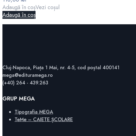
Adaugă în coș
Vezi coșul
Adaugă în coș
Cluj-Napoca, Piața 1 Mai, nr. 4-5, cod poștal 400141
mega@edituramega.ro
(+40) 264 - 439.263
GRUP MEGA
Tipografia MEGA
TeMe – CAIETE ȘCOLARE