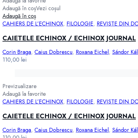
Adaugă la favorite
Adaugă în coș
Vezi coșul
Adaugă în coș
CAHIERS DE L’ECHINOX
,
FILOLOGIE
,
REVISTE DIN D
CAIETELE ECHINOX / ECHINOX JOURNAL
Corin Braga
,
Caius Dobrescu
,
Roxana Eichel
,
Sándor Kál
110,00
lei
Previzualizare
Adaugă la favorite
CAHIERS DE L’ECHINOX
,
FILOLOGIE
,
REVISTE DIN D
CAIETELE ECHINOX / ECHINOX JOURNAL
Corin Braga
,
Caius Dobrescu
,
Roxana Eichel
,
Sándor Kál
110,00
lei