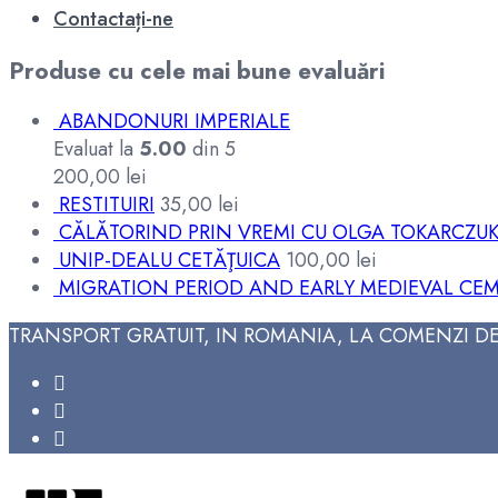
Contactați-ne
Produse cu cele mai bune evaluări
ABANDONURI IMPERIALE
Evaluat la
5.00
din 5
200,00
lei
RESTITUIRI
35,00
lei
CĂLĂTORIND PRIN VREMI CU OLGA TOKARCZU
UNIP-DEALU CETĂŢUICA
100,00
lei
MIGRATION PERIOD AND EARLY MEDIEVAL CEM
TRANSPORT GRATUIT, IN ROMANIA, LA COMENZI DE 