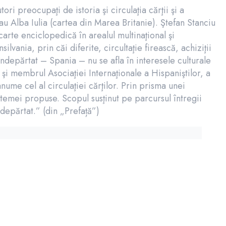
ori preocupaţi de istoria şi circulaţia cărţii şi a
au Alba Iulia (cartea din Marea Britanie). Ştefan Stanciu
arte enciclopedică în arealul multinaţional şi
ilvania, prin căi diferite, circultaţie firească, achiziţii
ndepărtat – Spania – nu se afla în interesele culturale
d şi membrul Asociaţiei Internaţionale a Hispaniştilor, a
nume cel al circulaţiei cărţilor. Prin prisma unei
 temei propuse. Scopul susţinut pe parcursul întregii
depărtat.” (din „Prefață”)