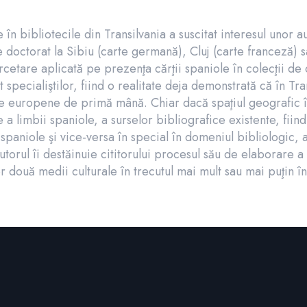
n bibliotecile din Transilvania a suscitat interesul unor aut
 doctorat la Sibiu (carte germană), Cluj (carte franceză) s
cetare aplicată pe prezenţa cărţii spaniole în colecţii de c
specialiştilor, fiind o realitate deja demonstrată că în Trans
fice europene de primă mână. Chiar dacă spaţiul geografic î
 a limbii spaniole, a surselor bibliografice existente, fiin
-spaniole şi vice-versa în special în domeniul bibliologic, a
torul îi destăinuie cititorului procesul său de elaborare a
 două medii culturale în trecutul mai mult sau mai puţin în