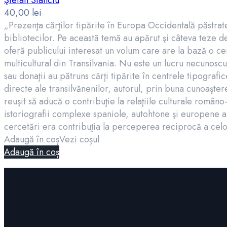
Ştefan Stanciu
40,00
lei
„Prezenţa cărţilor tipărite în Europa Occidentală păstrate î
bibliotecilor. Pe această temă au apărut şi câteva teze de
oferă publicului interesat un volum care are la bază o cer
multicultural din Transilvania. Nu este un lucru necunoscut 
sau donaţii au pătruns cărţi tipărite în centrele tipogra
directe ale transilvănenilor, autorul, prin buna cunoaştere
reuşit să aducă o contribuţie la relaţiile culturale româno
istoriografii complexe spaniole, autohtone şi europene au
cercetări era contribuţia la perceperea reciprocă a celor
Adaugă în coș
Vezi coșul
Adaugă în coș