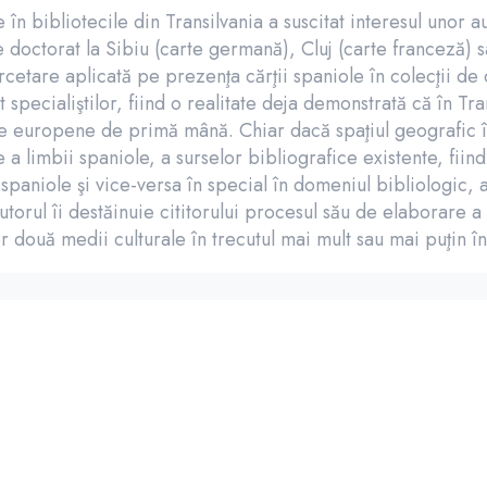
n bibliotecile din Transilvania a suscitat interesul unor aut
 doctorat la Sibiu (carte germană), Cluj (carte franceză) s
cetare aplicată pe prezenţa cărţii spaniole în colecţii de c
specialiştilor, fiind o realitate deja demonstrată că în Trans
fice europene de primă mână. Chiar dacă spaţiul geografic î
 a limbii spaniole, a surselor bibliografice existente, fiin
-spaniole şi vice-versa în special în domeniul bibliologic, a
torul îi destăinuie cititorului procesul său de elaborare a
 două medii culturale în trecutul mai mult sau mai puţin în