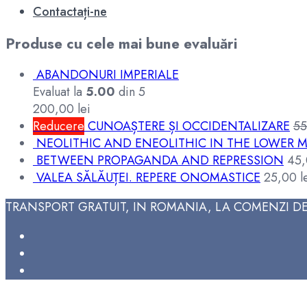
Contactați-ne
Produse cu cele mai bune evaluări
ABANDONURI IMPERIALE
Evaluat la
5.00
din 5
200,00
lei
Reducere
CUNOAȘTERE ȘI OCCIDENTALIZARE
5
NEOLITHIC AND ENEOLITHIC IN THE LOWER M
BETWEEN PROPAGANDA AND REPRESSION
45
VALEA SĂLĂUȚEI. REPERE ONOMASTICE
25,00
l
TRANSPORT GRATUIT, IN ROMANIA, LA COMENZI DE 