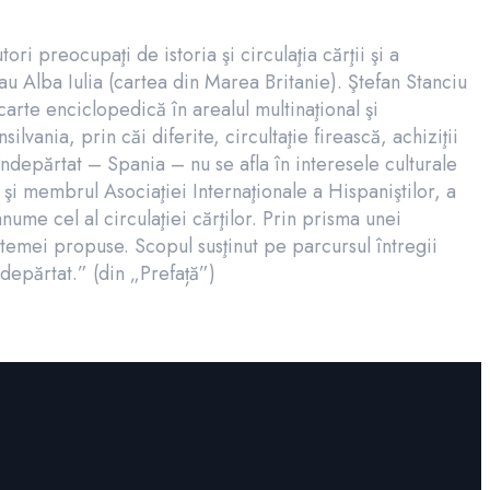
ori preocupaţi de istoria şi circulaţia cărţii şi a
au Alba Iulia (cartea din Marea Britanie). Ştefan Stanciu
arte enciclopedică în arealul multinaţional şi
ilvania, prin căi diferite, circultaţie firească, achiziţii
ndepărtat – Spania – nu se afla în interesele culturale
d şi membrul Asociaţiei Internaţionale a Hispaniştilor, a
nume cel al circulaţiei cărţilor. Prin prisma unei
 temei propuse. Scopul susţinut pe parcursul întregii
depărtat.” (din „Prefață”)