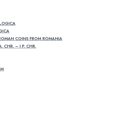
OLOGICA
GICA
 ROMAN COINS FROM ROMANIA
. CHR. – I P. CHR.
UM