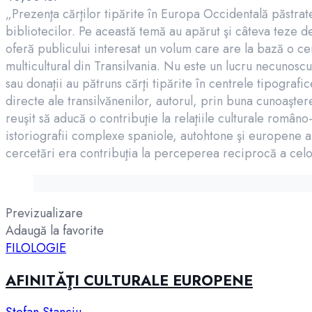
„Prezenţa cărţilor tipărite în Europa Occidentală păstrate î
bibliotecilor. Pe această temă au apărut şi câteva teze de
oferă publicului interesat un volum care are la bază o cer
multicultural din Transilvania. Nu este un lucru necunoscut 
sau donaţii au pătruns cărţi tipărite în centrele tipogra
directe ale transilvănenilor, autorul, prin buna cunoaştere
reuşit să aducă o contribuţie la relaţiile culturale româno
istoriografii complexe spaniole, autohtone şi europene au
cercetări era contribuţia la perceperea reciprocă a celor
Previzualizare
Adaugă la favorite
FILOLOGIE
AFINITĂŢI CULTURALE EUROPENE