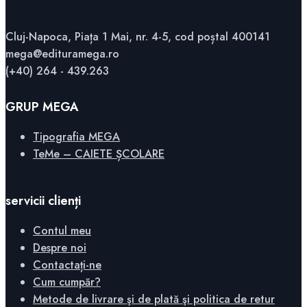
Cluj-Napoca, Piața 1 Mai, nr. 4-5, cod poștal 400141
mega@edituramega.ro
(+40) 264 - 439.263
GRUP MEGA
Tipografia MEGA
TeMe – CAIETE ȘCOLARE
servicii clienți
Contul meu
Despre noi
Contactați-ne
Cum cumpăr?
Metode de livrare şi de plată şi politica de retur