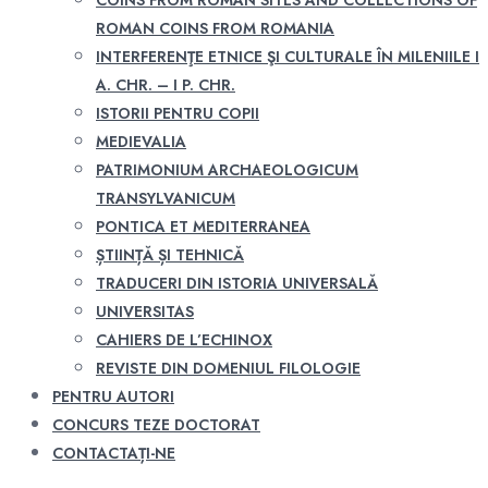
COINS FROM ROMAN SITES AND COLLECTIONS OF
ROMAN COINS FROM ROMANIA
INTERFERENŢE ETNICE ŞI CULTURALE ÎN MILENIILE I
A. CHR. – I P. CHR.
ISTORII PENTRU COPII
MEDIEVALIA
PATRIMONIUM ARCHAEOLOGICUM
TRANSYLVANICUM
PONTICA ET MEDITERRANEA
ȘTIINȚĂ ȘI TEHNICĂ
TRADUCERI DIN ISTORIA UNIVERSALĂ
UNIVERSITAS
CAHIERS DE L’ECHINOX
REVISTE DIN DOMENIUL FILOLOGIE
PENTRU AUTORI
CONCURS TEZE DOCTORAT
CONTACTAȚI-NE