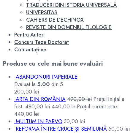
TRADUCERI DIN ISTORIA UNIVERSALĂ
UNIVERSITAS
CAHIERS DE L’ECHINOX
REVISTE DIN DOMENIUL FILOLOGIE
Pentru Autori
Concurs Teze Doctorat
Contactați-ne
Produse cu cele mai bune evaluări
ABANDONURI IMPERIALE
Evaluat la
5.00
din 5
200,00
lei
ARTA DIN ROMÂNIA
490,00
lei
Prețul inițial a
fost: 490,00 lei.
440,00
lei
Prețul curent este:
440,00 lei.
MULTUM IN PARVO
30,00
lei
REFORMA ÎNTRE CRUCE ŞI SEMILUNĂ
50,00
lei