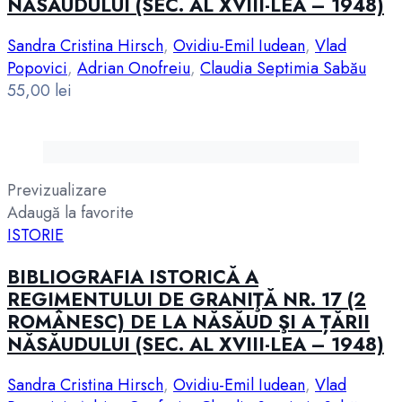
NĂSĂUDULUI (SEC. AL XVIII-LEA – 1948)
Sandra Cristina Hirsch
,
Ovidiu-Emil Iudean
,
Vlad
Popovici
,
Adrian Onofreiu
,
Claudia Septimia Sabău
55,00
lei
Previzualizare
Adaugă la favorite
ISTORIE
BIBLIOGRAFIA ISTORICĂ A
REGIMENTULUI DE GRANIŢĂ NR. 17 (2
ROMÂNESC) DE LA NĂSĂUD ŞI A ȚĂRII
NĂSĂUDULUI (SEC. AL XVIII-LEA – 1948)
Sandra Cristina Hirsch
,
Ovidiu-Emil Iudean
,
Vlad