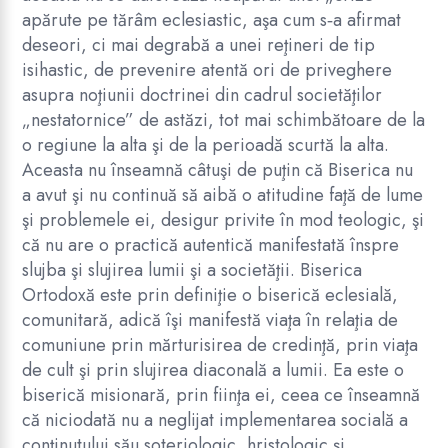
apărute pe tărâm eclesiastic, aşa cum s‑a afirmat
deseori, ci mai degrabă a unei reţineri de tip
isihastic, de prevenire atentă ori de priveghere
asupra noţiunii doctrinei din cadrul societăţilor
„nestatornice” de astăzi, tot mai schimbătoare de la
o regiune la alta şi de la perioadă scurtă la alta.
Aceasta nu înseamnă câtuşi de puţin că Biserica nu
a avut şi nu continuă să aibă o atitudine faţă de lume
şi problemele ei, desigur privite în mod teologic, şi
că nu are o practică autentică manifestată înspre
slujba şi slujirea lumii şi a societăţii. Biserica
Ortodoxă este prin definiţie o biserică eclesială,
comunitară, adică îşi manifestă viaţa în relaţia de
comuniune prin mărturisirea de credinţă, prin viaţa
de cult şi prin slujirea diaconală a lumii. Ea este o
biserică misionară, prin fiinţa ei, ceea ce înseamnă
că niciodată nu a neglijat implementarea socială a
conţinutului său soteriologic, hristologic şi