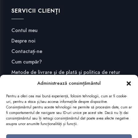
SERVICII CLIENȚI
Contul meu
Despre noi
Contactați-ne
Cum cumpăr?
Metode de livrare şi de plată şi politica de retur
Confidențialitate și securitate
Administrează consimțământul
Pentru a oferi cea mai bună experiență, folosim tehnologii, cum ar fi cookie-
uri, pentru a stoca și/sau accesa informațiile despre dispozitive.
ABONEAZĂ-TE
Consimțământul pentru aceste tehnologii ne permite să procesăm date, cum ar
fi comportamentul de navigare sau ID-uri unice pe acest site. Dacă nu îți dai
consimțământul sau îți retragi consimțământul dat poate avea afecte negative
asupra unor anumite funcționalități și funcții.