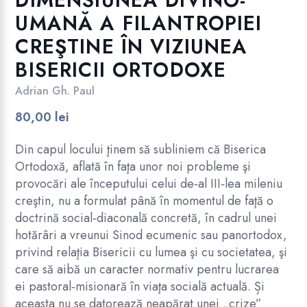
DIMENSIUNEA DIVINO-
UMANĂ A FILANTROPIEI
.
CREŞTINE ÎN VIZIUNEA
BISERICII ORTODOXE
Adrian Gh. Paul
80,00
lei
Din capul locului ţinem să subliniem că Biserica
Ortodoxă, aflată în faţa unor noi probleme şi
provocări ale începutului celui de‑al III‑lea mileniu
creştin, nu a formulat până în momentul de faţă o
doctrină social‑diaconală concretă, în cadrul unei
hotărâri a vreunui Sinod ecumenic sau panortodox,
privind relaţia Bisericii cu lumea şi cu societatea, şi
care să aibă un caracter normativ pentru lucrarea
ei pastoral‑misionară în viaţa socială actuală. Și
aceasta nu se datorează neapărat unei „crize”