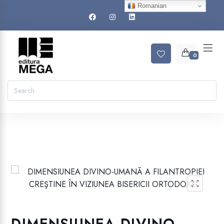
Romanian
0