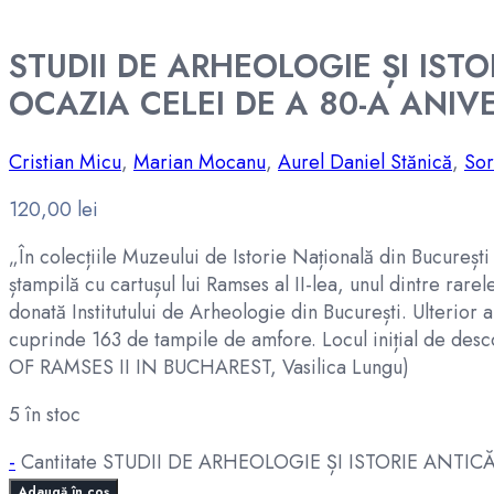
STUDII DE ARHEOLOGIE ȘI IS
OCAZIA CELEI DE A 80-A ANIV
Cristian Micu
,
Marian Mocanu
,
Aurel Daniel Stănică
,
Sor
120,00
lei
„În colecțiile Muzeului de Istorie Națională din București
ștampilă cu cartușul lui Ramses al II-lea, unul dintre rarel
donată Institutului de Arheologie din București. Ulterior a
cuprinde 163 de tampile de amfore. Locul inițial de 
OF RAMSES II IN BUCHAREST, Vasilica Lungu)
5 în stoc
-
Cantitate STUDII DE ARHEOLOGIE ȘI ISTORIE ANT
Adaugă în coș