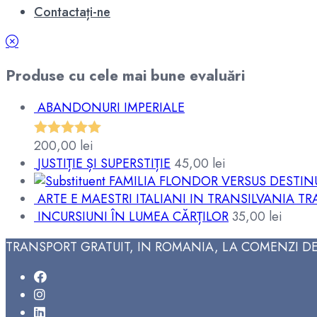
Contactați-ne
Produse cu cele mai bune evaluări
ABANDONURI IMPERIALE
200,00
lei
Evaluat la
JUSTIȚIE ȘI SUPERSTIȚIE
45,00
lei
5.00
din 5
FAMILIA FLONDOR VERSUS DESTINU
ARTE E MAESTRI ITALIANI IN TRANSILVANIA TRA
INCURSIUNI ÎN LUMEA CĂRȚILOR
35,00
lei
TRANSPORT GRATUIT, IN ROMANIA, LA COMENZI DE 