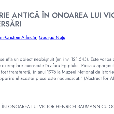
TORIE ANTICĂ ÎN ONOAREA LUI 
ERSĂRI
in-Cristian Ailincăi
,
George Nuțu
 se află un obiect neobișnuit (nr. inv. 121.543). Este vorb
e exemplare cunoscute în afara Egiptului. Piesa a aparținut c
 fost transferată, în anul 1976 la Muzeul Național de Istori
descoperire al acestei piese este necunoscut.” (Abstr
ICĂ ÎN ONOAREA LUI VICTOR HENRICH BAUMANN CU OC