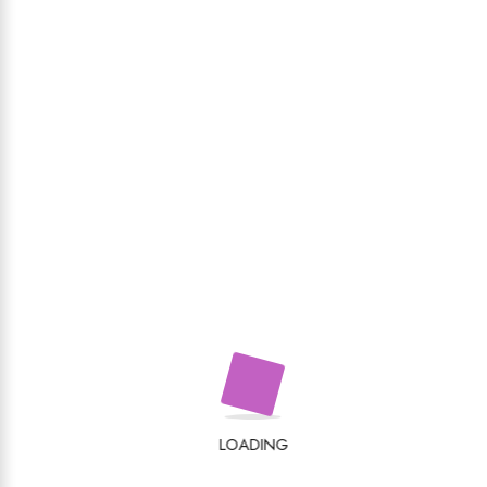
Recenzii
LOADING
Nu există recenzii până acum.