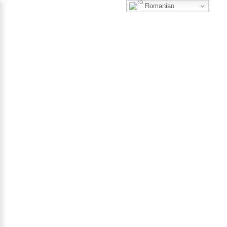
Romanian
0
FĂNUȘ NEAGU ȘI POETICA
POVESTIRII