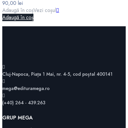
90,00
lei
Adaugă în coș
Vezi coșul
Adaugă în coș
Cluj-Napoca, Piața 1 Mai, nr. 4-5, cod poștal 400141
mega@edituramega.ro
(+40) 264 - 439.263
GRUP MEGA