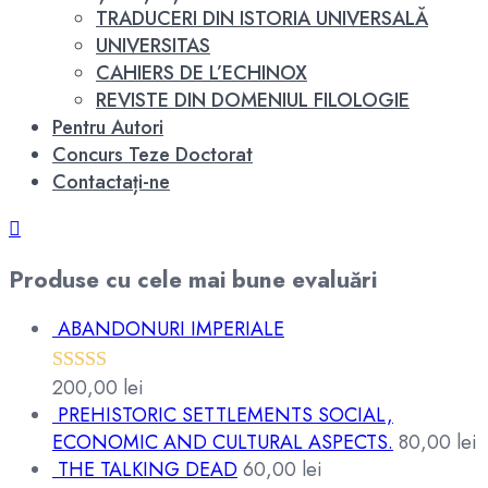
TRADUCERI DIN ISTORIA UNIVERSALĂ
UNIVERSITAS
CAHIERS DE L’ECHINOX
REVISTE DIN DOMENIUL FILOLOGIE
Pentru Autori
Concurs Teze Doctorat
Contactați-ne
Produse cu cele mai bune evaluări
ABANDONURI IMPERIALE
200,00
lei
Evaluat la
PREHISTORIC SETTLEMENTS SOCIAL,
5.00
din 5
ECONOMIC AND CULTURAL ASPECTS.
80,00
lei
THE TALKING DEAD
60,00
lei