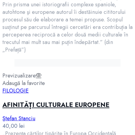
Prin prisma unei istoriografii complexe spaniole,
autohtone şi europene autorul îi destăinuie cititorului
procesul său de elaborare a temei propuse. Scopul
susţinut pe parcursul întregii cercetări era contribuţia la
perceperea reciprocă a celor două medii culturale în
trecutul mai mult sau mai puţin îndepărtat.” (din
„Prefață”)
Previzualizare
Adaugă la favorite
FILOLOGIE
AFINITĂŢI CULTURALE EUROPENE
Ştefan Stanciu
40,00
lei
„Prezenţa cărţilor tipărite în Europa Occidentală