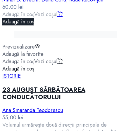
60,00
lei
Adaugă în coș
Vezi coșul
Adaugă în coș
Previzualizare
Adaugă la favorite
Adaugă în coș
Vezi coșul
Adaugă în coș
ISTORIE
23 AUGUST SĂRBĂTOAREA
CONDUCĂTORULUI
Ana Smaranda Teodorescu
55,00
lei
Volumul urmăreşte două direcţii principale de