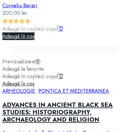
Corneliu Berari
200,00
lei
Adaugă în coș
Vezi coșul
Evaluat la
Adaugă în coș
5.00
din 5
Previzualizare
Adaugă la favorite
Adaugă în coș
Vezi coșul
Adaugă în coș
ARHEOLOGIE
,
PONTICA ET MEDITERRANEA
ADVANCES IN ANCIENT BLACK SEA
STUDIES: HISTORIOGRAPHY,
ARCHAEOLOGY AND RELIGION