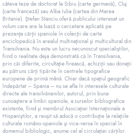
câteva teze de doctorat la Sibiu (carte germană), Cluj
(carte franceză) sau Alba Iulia (cartea din Marea
Britanie). Ştefan Stanciu oferă publicului interesat un
volum care are la bază o cercetare aplicată pe
prezenţa cărţii spaniole în colecţii de carte
enciclopedică în arealul multinaţional şi multicultural din
Transilvania. Nu este un lucru necunoscut specialiştilor,
fiind o realitate deja demonstrată că în Transilvania,
prin căi diferite, circultaţie firească, achiziţii sau donaţii
au pătruns cărţi tipărite în centrele tipografice
europene de primă mână. Chiar dacă spaţiul geografic
îndepărtat – Spania – nu se afla în interesele culturale
directe ale transilvănenilor, autorul, prin buna
cunoaştere a limbii spaniole, a surselor bibliografice
existente, fiind şi membrul Asociaţiei Internaţionale a
Hispaniştilor, a reuşit să aducă o contribuţie la relaţiile
culturale româno-spaniole şi vice-versa în special în
domeniul bibliologic, anume cel al circulaţiei cărţilor.