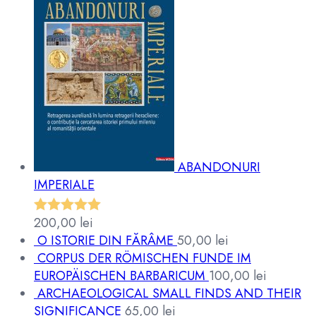
ABANDONURI
IMPERIALE
200,00
lei
Evaluat la
O ISTORIE DIN FĂRÂME
50,00
lei
5.00
din 5
CORPUS DER RÖMISCHEN FUNDE IM
EUROPÄISCHEN BARBARICUM
100,00
lei
ARCHAEOLOGICAL SMALL FINDS AND THEIR
SIGNIFICANCE
65,00
lei