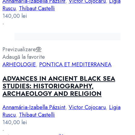
Annamária-Izabella Pázsint
,
Victor Cojocaru
,
Ligia
Ruscu
,
Thibaut Castelli
140,00
lei
-
Previzualizare
Adaugă la favorite
ARHEOLOGIE
,
PONTICA ET MEDITERRANEA
ADVANCES IN ANCIENT BLACK SEA
STUDIES: HISTORIOGRAPHY,
ARCHAEOLOGY AND RELIGION
Annamária-Izabella Pázsint
,
Victor Cojocaru
,
Ligia
Ruscu
,
Thibaut Castelli
140,00
lei
-