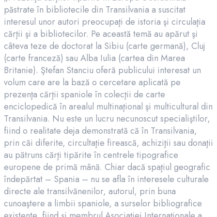
păstrate în bibliotecile din Transilvania a suscitat
interesul unor autori preocupaţi de istoria şi circulaţia
cărţii şi a bibliotecilor. Pe această temă au apărut şi
câteva teze de doctorat la Sibiu (carte germană), Cluj
(carte franceză) sau Alba Iulia (cartea din Marea
Britanie). Ştefan Stanciu oferă publicului interesat un
volum care are la bază o cercetare aplicată pe
prezenţa cărţii spaniole în colecţii de carte
enciclopedică în arealul multinaţional şi multicultural din
Transilvania. Nu este un lucru necunoscut specialiştilor,
fiind o realitate deja demonstrată că în Transilvania,
prin căi diferite, circultaţie firească, achiziţii sau donaţii
au pătruns cărţi tipărite în centrele tipografice
europene de primă mână. Chiar dacă spaţiul geografic
îndepărtat – Spania – nu se afla în interesele culturale
directe ale transilvănenilor, autorul, prin buna
cunoaştere a limbii spaniole, a surselor bibliografice
existente, fiind şi membrul Asociaţiei Internaţionale a