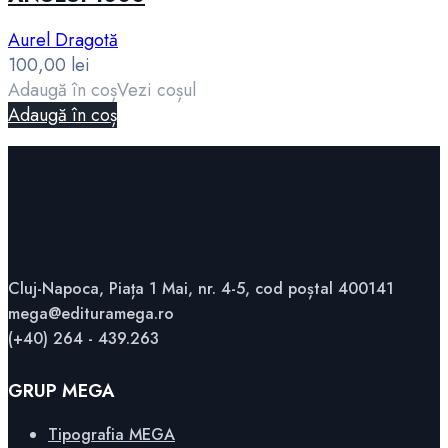
Aurel Dragotă
100,00
lei
Adaugă în coș
Vezi coșul
Adaugă în coș
Cluj-Napoca, Piața 1 Mai, nr. 4-5, cod poștal 400141
mega@edituramega.ro
(+40) 264 - 439.263
GRUP MEGA
Tipografia MEGA