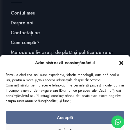
Contul meu
Despre noi
Contactați-ne
Cum cumpăr?
Metode de livrare şi de plată şi politica de retur
Confidențialitate și securitate
Administrează consimțământul
Pentru a oferi cea mai bună experiență, folosim tehnologii, cum ar fi cookie-
uri, pentru a stoca și/sau accesa informațiile despre dispozitive.
ABONEAZĂ-TE
Consimțământul pentru aceste tehnologii ne permite să procesăm date, cum ar
fi comportamentul de navigare sau ID-uri unice pe acest site. Dacă nu îți dai
consimțământul sau îți retragi consimțământul dat poate avea afecte negative
asupra unor anumite funcționalități și funcții.
Acceptă