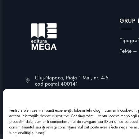
GRUP
Tipogra
TeMe –
Cluj-Napoca, Piața 1 Mai, nr. 4-5,
cod poștal 400141
mega@edituramega.ro
(+40) 264 - 439.263
Pentru a oferi cea mai bună experiență, folosim tehnologii, cum ar fi cookie-uri, 
accesa informațiile despre dispozitive. Consimțământul pentru aceste tehnologii 
procesăm date, cum ar fi comportamentul de navigare sau ID-uri unice pe acest s
consimțământul sau îți retragi consimțământul dat poate avea afecte negative a
funcționalități și funcții.