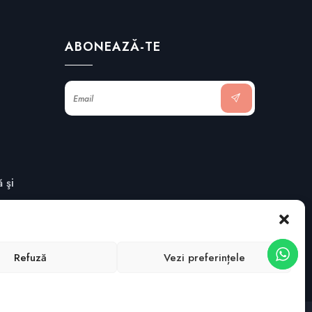
ABONEAZĂ-TE
 şi
te
Refuză
Vezi preferințele