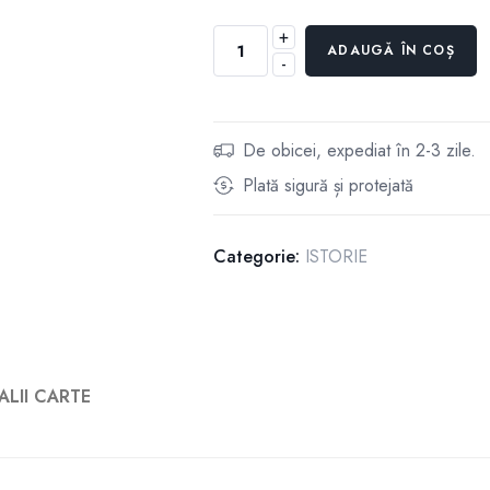
+
Cantitate
ADAUGĂ ÎN COȘ
-
OPINIE,
PRUDENŢĂ
ŞI
CENZURĂ
De obicei, expediat în 2-3 zile.
Plată sigură și protejată
Categorie:
ISTORIE
ALII CARTE