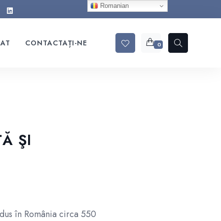
Romanian
RAT
CONTACTAȚI-NE
0
Ă ŞI
dus în România circa 550