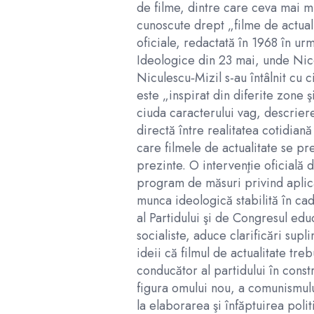
de filme, dintre care ceva mai m
cunoscute drept „filme de actualit
oficiale, redactată în 1968 în ur
Ideologice din 23 mai, unde Nic
Niculescu‑Mizil s-au întâlnit cu ci
este „inspirat din diferite zone şi
ciuda caracterului vag, descriere
directă între realitatea cotidian
care filmele de actualitate se pr
prezinte. O intervenţie oficială 
program de măsuri privind aplica
munca ideologică stabilită în cad
al Partidului şi de Congresul educa
socialiste, aduce clarificări sup
ideii că filmul de actualitate tre
conducător al partidului în const
figura omului nou, a comunismul
la elaborarea şi înfăptuirea politi