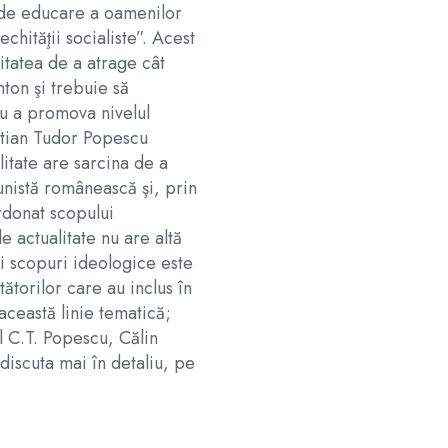
 de educare a oamenilor
echităţii socialiste”. Acest
itatea de a atrage cât
hton şi trebuie să
u a promova nivelul
stian Tudor Popescu
litate are sarcina de a
nistă românească şi, prin
rdonat scopului
e actualitate nu are altă
i scopuri ideologice este
ătorilor care au inclus în
 această linie tematică;
l C.T. Popescu, Călin
discuta mai în detaliu, pe