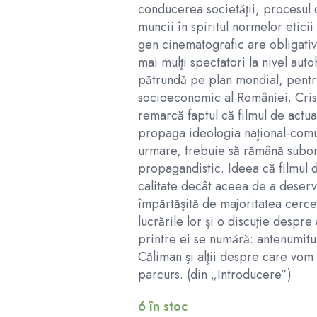
conducerea societăţii, procesul
muncii în spiritul normelor eticii 
gen cinematografic are obligativ
mai mulţi spectatori la nivel auto
pătrundă pe plan mondial, pentr
socioeconomic al României. Cri
remarcă faptul că filmul de actua
propaga ideologia naţional-comu
urmare, trebuie să rămână subo
propagandistic. Ideea că filmul d
calitate decât aceea de a deserv
împărtăşită de majoritatea cercet
lucrările lor şi o discuţie despre
printre ei se numără: antenumitu
Căliman şi alţii despre care vom 
parcurs. (din „Introducere”)
6 în stoc