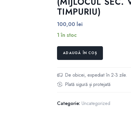
(MIJLOCUL SEC. V
TIMPURIU)
100,00
lei
1 în stoc
Cantitate
ADAUGĂ ÎN COȘ
LOCUIREA
TERITORIULUI
NORD-
De obicei, expediat în 2-3 zile.
VESTIC
Plată sigură și protejată
AL
ROMÂNIEI
ÎNTRE
Categorie:
Uncategorized
ANTICHITATEA
TÂRZIE
ȘI
PERIOADA