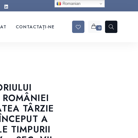
Romanian
RAT
CONTACTAȚI-NE
0
ORIULUI
 ROMÂNIEI
ATEA TÂRZIE
 ÎNCEPUT A
E TIMPURII