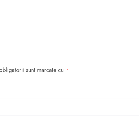
DE
ÎNCEPUT
A
EPOCII
MEDIEVALE
TIMPURII
(MIJLOCUL
SEC.
V
obligatorii sunt marcate cu
*
–
SEC.
VII
TIMPURIU)