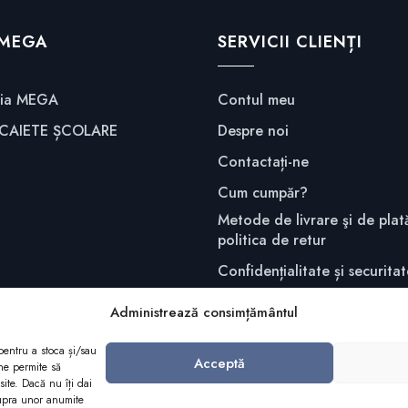
 MEGA
SERVICII CLIENȚI
fia MEGA
Contul meu
 CAIETE ȘCOLARE
Despre noi
Contactați-ne
Cum cumpăr?
Metode de livrare şi de plată
politica de retur
Confidențialitate și securita
Administrează consimțământul
pentru a stoca și/sau
Acceptă
ne permite să
ite. Dacă nu îți dai
supra unor anumite
Copyright 2025 Editura Mega