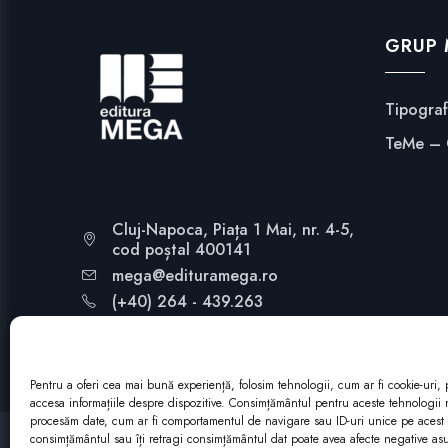
GRUP
Tipogra
TeMe –
Cluj-Napoca, Piața 1 Mai, nr. 4-5,
cod poștal 400141
mega@edituramega.ro
(+40) 264 - 439.263
Pentru a oferi cea mai bună experiență, folosim tehnologii, cum ar fi cookie-uri, 
accesa informațiile despre dispozitive. Consimțământul pentru aceste tehnologii 
procesăm date, cum ar fi comportamentul de navigare sau ID-uri unice pe acest s
consimțământul sau îți retragi consimțământul dat poate avea afecte negative a