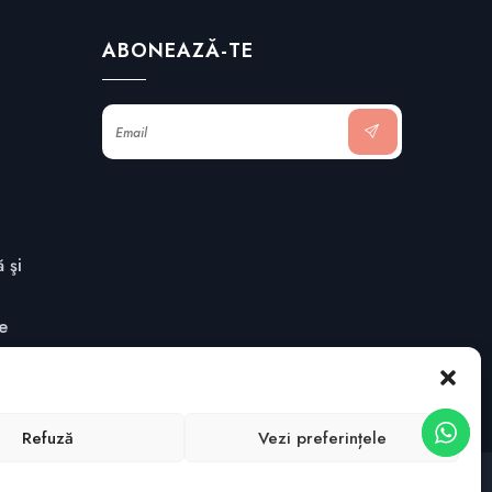
ABONEAZĂ-TE
 şi
te
Refuză
Vezi preferințele