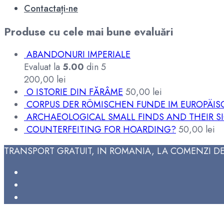
Contactați-ne
Produse cu cele mai bune evaluări
ABANDONURI IMPERIALE
Evaluat la
5.00
din 5
200,00
lei
O ISTORIE DIN FĂRÂME
50,00
lei
CORPUS DER RÖMISCHEN FUNDE IM EUROPÄI
ARCHAEOLOGICAL SMALL FINDS AND THEIR S
COUNTERFEITING FOR HOARDING?
50,00
lei
TRANSPORT GRATUIT, IN ROMANIA, LA COMENZI DE 