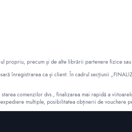
ul propriu, precum și de alte librării partenere fizice sau 
esară înregistrarea ca și client. În cadrul secțiunii „FI
 și starea comenzilor dvs., finalizarea mai rapidă a viitoa
e expediere multiple, posibilitatea obținerii de vouchere p