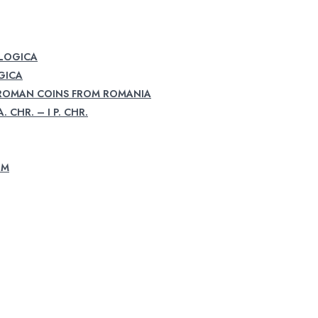
OLOGICA
GICA
 ROMAN COINS FROM ROMANIA
. CHR. – I P. CHR.
UM