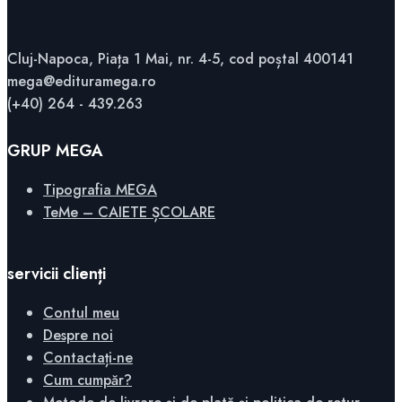
Cluj-Napoca, Piața 1 Mai, nr. 4-5, cod poștal 400141
mega@edituramega.ro
(+40) 264 - 439.263
GRUP MEGA
Tipografia MEGA
TeMe – CAIETE ȘCOLARE
servicii clienți
Contul meu
Despre noi
Contactați-ne
Cum cumpăr?