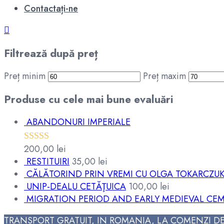
Contactați-ne
Filtrează după preț
Preț minim
Preț maxim
Produse cu cele mai bune evaluări
ABANDONURI IMPERIALE
200,00
lei
Evaluat la
RESTITUIRI
35,00
lei
5.00
din 5
CĂLĂTORIND PRIN VREMI CU OLGA TOKARCZU
UNIP-DEALU CETĂŢUICA
100,00
lei
MIGRATION PERIOD AND EARLY MEDIEVAL CEM
TRANSPORT GRATUIT, IN ROMANIA, LA COMENZI DE 