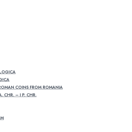
OLOGICA
GICA
 ROMAN COINS FROM ROMANIA
. CHR. – I P. CHR.
UM