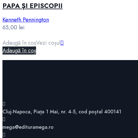
PAPA ŞI EPISCOPII
Kenneth Pennington
65,00
lei
Adaugă în coș
Vezi coșul
Adaugă în coș
Cluj-Napoca, Piața 1 Mai, nr. 4-5, cod poștal 400141
mega@edituramega.ro