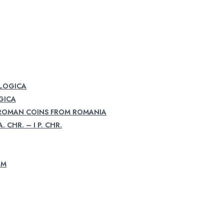
OLOGICA
GICA
 ROMAN COINS FROM ROMANIA
. CHR. – I P. CHR.
UM