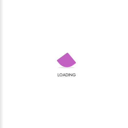
Recenzii
LOADING
Nu există recenzii până acum.
Adresa ta de email nu va fi publicată.
Câmpurile
obligatorii sunt marcate cu
*
Evaluarea ta