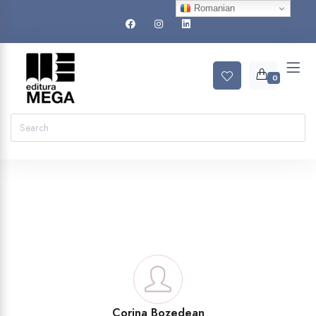
Romanian
0
Corina Bozedean