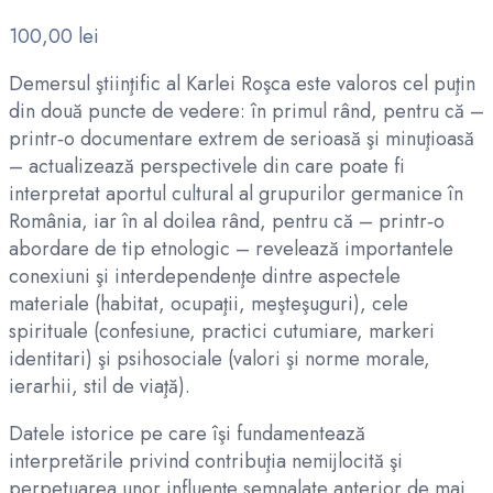
100,00
lei
Demersul ştiinţific al Karlei Roşca este valoros cel puţin
din două puncte de vedere: în primul rând, pentru că –
printr‑o documentare extrem de serioasă şi minuţioasă
– actualizează perspectivele din care poate fi
interpretat aportul cultural al grupurilor germanice în
România, iar în al doilea rând, pentru că – printr‑o
abordare de tip etnologic – revelează importantele
conexiuni şi interdependenţe dintre aspectele
materiale (habitat, ocupaţii, meşteşuguri), cele
spirituale (confesiune, practici cutumiare, markeri
identitari) şi psihosociale (valori şi norme morale,
ierarhii, stil de viaţă).
Datele istorice pe care îşi fundamentează
interpretările privind contribuţia nemijlocită şi
perpetuarea unor influenţe semnalate anterior de mai