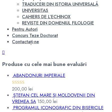
TRADUCERI DIN ISTORIA UNIVERSALĂ
UNIVERSITAS
CAHIERS DE L’ECHINOX
REVISTE DIN DOMENIUL FILOLOGIE
Pentru Autori
Concurs Teze Doctorat
Contactați-ne
Produse cu cele mai bune evaluări
ABANDONURI IMPERIALE
200,00
lei
Evaluat la
ȘTEFAN CEL MARE ȘI MOLDOVENII DIN
5.00
din 5
VREMEA SA
150,00
lei
PROGRAMUL ICONOGRAFIC DIN BISERICILE