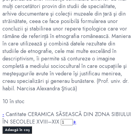
mulţi cercetători provin din studii de specialitate,
arhive documentare şi colecţii muzeale din ţară şi din
străinătate, ceea ce face posibilă formularea unor
concluzii şi stabilirea unor repere tipologice care vor
rămâne de referinţă în etnografia românească. Maniera
în care utilizează şi combină datele rezultate din
studiile de etnografie, cele mai multe excelând în
descriptivism, îi permite să contureze o imagine
completă a mediului sociocultural în care ocupaţiile şi
meşteşugurile avute în vedere îşi justificau menirea,
creau specializări şi generau bunăstare. (Prof. univ. dr.
habil. Narcisa Alexandra Ştiucă)
10 în stoc
-
Cantitate CERAMICA SĂSEASCĂ DIN ZONA SIBIULUI
ÎN SECOLELE XVIII–XIX
+
Adaugă în coș