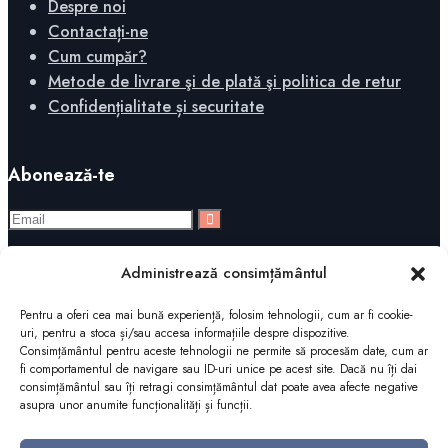
Despre noi
Contactați-ne
Cum cumpăr?
Metode de livrare şi de plată şi politica de retur
Confidențialitate și securitate
Abonează-te
Administrează consimțământul
Pentru a oferi cea mai bună experiență, folosim tehnologii, cum ar fi cookie-
uri, pentru a stoca și/sau accesa informațiile despre dispozitive.
Copyright 2025 Editura Mega
Consimțământul pentru aceste tehnologii ne permite să procesăm date, cum ar
fi comportamentul de navigare sau ID-uri unice pe acest site. Dacă nu îți dai
consimțământul sau îți retragi consimțământul dat poate avea afecte negative
asupra unor anumite funcționalități și funcții.
Coșul dvs