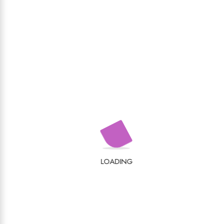
LOADING
Recenzii
Nu există recenzii până acum.