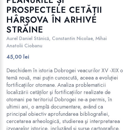
PLANURILE ȘI
PROSPECTELE CETĂȚII
HÂRȘOVA ÎN ARHIVE
STRĂINE
Aurel Daniel Stănică
,
Constantin Nicolae
,
Mihai
Anatolii Ciobanu
45,00
lei
Deschidem în istoria Dobrogei veacurilor XV -XIX o
temă nouă, mai puţin cunoscută, aceea a evoluţiei
fortificaţiilor otomane. Analiza problematicii
localizării cetăţilor şi fortificaţiilor realizate de
otomani pe teritoriul Dobrogei ne-a permis, în
ultimii ani, o amplă documentare, având ca
principal obiectiv aprofundarea bibliografiei,
cercetarea arheologică, studierea şi interpretarea
izvoarelor istorice, incluzând şi surse cartografice.