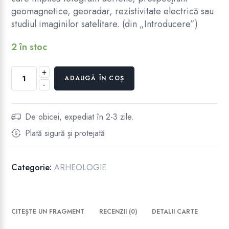
geomagnetice, georadar, rezistivitate electrică sau
studiul imaginilor satelitare. (din „Introducere”)
2 în stoc
+
Cantitate
ADAUGĂ ÎN COȘ
-
PLANURILE
ȘI
PROSPECTELE
De obicei, expediat în 2-3 zile.
CETĂȚII
Plată sigură și protejată
HÂRȘOVA
ÎN
ARHIVE
Categorie:
ARHEOLOGIE
STRĂINE
CITEȘTE UN FRAGMENT
RECENZII (0)
DETALII CARTE