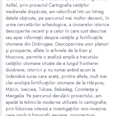
Astfel, prin proiectul Cartografia cetăţilor
medievale dispărute, am valorificat într‑un întreg
datele obţinute, pe parcursul mai multor decenii, în
urma cercetărilor arheologice, a izvoarelor istorice
descoperite recent şi a celor în care sunt descrise
sau apar informaţii despre cetăţile şi fortificaţiile
otomane din Dobrogea. Descoperirea unor planuri
şi prospecte, aflate în arhivele de la Kiev şi
Moscova, permite o analiză amplă a trecutului
cetăţilor otomane situate de-a lungul frontierei
dunărene, istoricii şi nu numai având acum la
îndemână surse care arată, printre altele, mult mai
clar evoluţia fortificaţiilor otomane de la Hârşova,
Măcin, Isaccea, Tulcea, Babadag, Constanţa şi
Mangalia. Pe parcursul derulării proiectului, am
apelat la tehnicile moderne utilizate în cartografie,
prin folosirea intensă a investigaţiilor non-invazive,
care implică fotografii aeriene, prospecţiuni