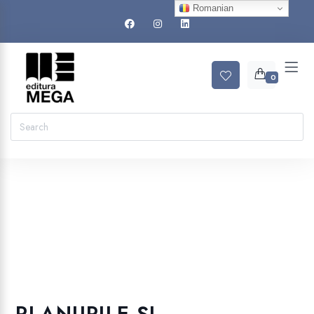
Romanian
0