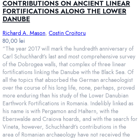
CONTRIBUTIONS ON ANCIENT LINEAR
FORTIFICATIONS ALONG THE LOWER
DANUBE
Richard A. Mason
,
Costin Croitoru
80,00
lei
“The year 2017 will mark the hundredth anniversary of
Carl Schuchhardt’s last and most comprehensive survey
of the Dobrogea walls, that complex of three linear
fortifications linking the Danube with the Black Sea. Of
all the topics that absorbed the German archaeologist
over the course of his long life, none, perhaps, proved
more enduring than his study of the Lower Danubian
Earthwork Fortifications in Romania. Indelibly linked as
his name is with Pergamon and Haltern, with the
Eberswalde and Craiova hoards, and with the search for
Vineta, however, Schuchhardt’s contributions in the
area of Romanian archaeology have not received the