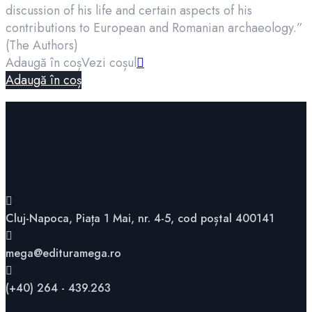
discussion of his life and certain aspects of his
contributions to European and Romanian archaeology.”
(The Authors)
Adaugă în coș
Vezi coșul
Adaugă în coș
Cluj-Napoca, Piața 1 Mai, nr. 4-5, cod poștal 400141
mega@edituramega.ro
(+40) 264 - 439.263