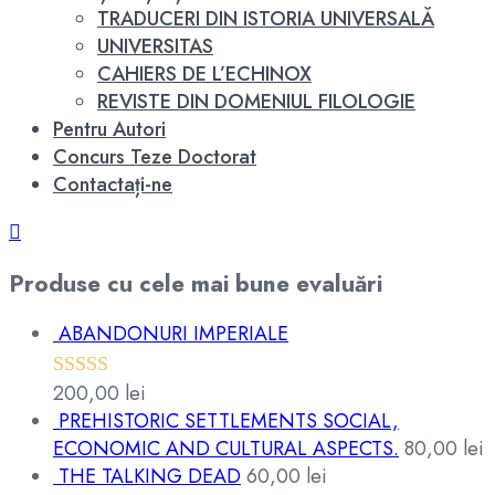
TRADUCERI DIN ISTORIA UNIVERSALĂ
UNIVERSITAS
CAHIERS DE L’ECHINOX
REVISTE DIN DOMENIUL FILOLOGIE
Pentru Autori
Concurs Teze Doctorat
Contactați-ne
Produse cu cele mai bune evaluări
ABANDONURI IMPERIALE
200,00
lei
Evaluat la
PREHISTORIC SETTLEMENTS SOCIAL,
5.00
din 5
ECONOMIC AND CULTURAL ASPECTS.
80,00
lei
THE TALKING DEAD
60,00
lei