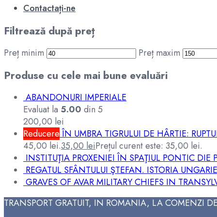
Contactați-ne
Filtrează după preț
Preț minim
Preț maxim
Produse cu cele mai bune evaluări
ABANDONURI IMPERIALE
Evaluat la
5.00
din 5
200,00
lei
Reducere
ÎN UMBRA TIGRULUI DE HÂRTIE: RUPTU
45,00 lei.
35,00
lei
Prețul curent este: 35,00 lei.
INSTITUŢIA PROXENIEI ÎN SPAŢIUL PONTIC D
REGATUL SFÂNTULUI ŞTEFAN. ISTORIA UNGARIE
GRAVES OF AVAR MILITARY CHIEFS IN TRANSYL
TRANSPORT GRATUIT, IN ROMANIA, LA COMENZI DE 