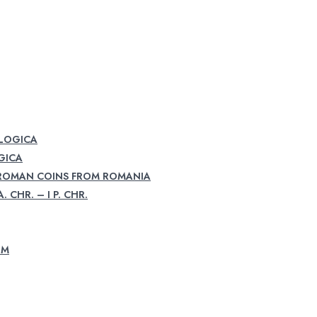
OLOGICA
GICA
 ROMAN COINS FROM ROMANIA
. CHR. – I P. CHR.
UM