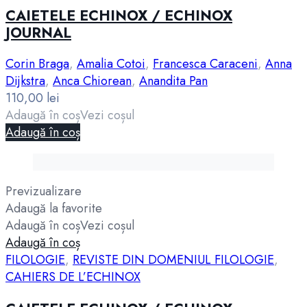
CAIETELE ECHINOX / ECHINOX
JOURNAL
Corin Braga
,
Amalia Cotoi
,
Francesca Caraceni
,
Anna
Dijkstra
,
Anca Chiorean
,
Anandita Pan
110,00
lei
Adaugă în coș
Vezi coșul
Adaugă în coș
Previzualizare
Adaugă la favorite
Adaugă în coș
Vezi coșul
Adaugă în coș
FILOLOGIE
,
REVISTE DIN DOMENIUL FILOLOGIE
,
CAHIERS DE L’ECHINOX