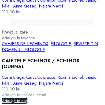
Corin Braga
,
Caius Dobrescu
,
Roxana Eichel
,
Sándor
Kálai
,
Anna Keszeg
,
Najate Nerci
110,00
lei
Previzualizare
Adaugă la favorite
CAHIERS DE L’ECHINOX
,
FILOLOGIE
,
REVISTE DIN
DOMENIUL FILOLOGIE
CAIETELE ECHINOX / ECHINOX
JOURNAL
Corin Braga
,
Caius Dobrescu
,
Roxana Eichel
,
Sándor
Kálai
,
Anna Keszeg
,
Najate Nerci
110,00
lei
Adaugă în coș
Vezi coșul
Adaugă în coș