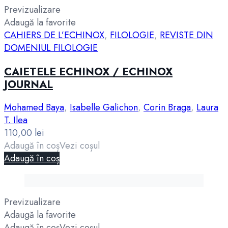
Previzualizare
Adaugă la favorite
CAHIERS DE L’ECHINOX
,
FILOLOGIE
,
REVISTE DIN
DOMENIUL FILOLOGIE
CAIETELE ECHINOX / ECHINOX
JOURNAL
Mohamed Baya
,
Isabelle Galichon
,
Corin Braga
,
Laura
T. Ilea
110,00
lei
Adaugă în coș
Vezi coșul
Adaugă în coș
Previzualizare
Adaugă la favorite
Adaugă în coș
Vezi coșul