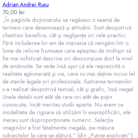
Adrian Andrei Rusu
70,00
lei
„În paginile dicţionarului se regăsesc o seamă de
termeni care desemnează şi atitudini. Sunt deopotrivă
chestiuni benefice, cât şi neglijenţe ori rele practici.
Fără includerea lor am da impresia că navigăm într o
lume de relicve frumoase care aşteptau de multişor să
fie mai sofisticat descrise ori descompuse doct la nivel
de amănunte. Se vede însă uşor că ele reprezintă o
realitate aglomerată şi vie, care nu mai deţine niciun fel
de stavile legale ori profesionale. Ilustrarea termenilor
s-a realizat deopotrivă textual, cât şi grafic, însă inegal.
Unele detalii sunt atât de rare ori atât de puţin
cunoscute, încât meritau studii aparte. Nu avem ce
modalitate de rigoare să utilizăm în exemplificări, ele
mereu sunt disproporţionate numeric. Selecţia
imaginilor a fost fatalmente inegală, pe măsura
subiectelor la care se alătură.” (din „Puţine explicaţii”)