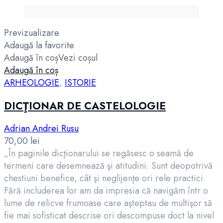
Previzualizare
Adaugă la favorite
Adaugă în coș
Vezi coșul
Adaugă în coș
ARHEOLOGIE
,
ISTORIE
DICŢIONAR DE CASTELOLOGIE
Adrian Andrei Rusu
70,00
lei
„În paginile dicţionarului se regăsesc o seamă de
termeni care desemnează şi atitudini. Sunt deopotrivă
chestiuni benefice, cât şi neglijenţe ori rele practici.
Fără includerea lor am da impresia că navigăm într o
lume de relicve frumoase care aşteptau de multişor să
fie mai sofisticat descrise ori descompuse doct la nivel