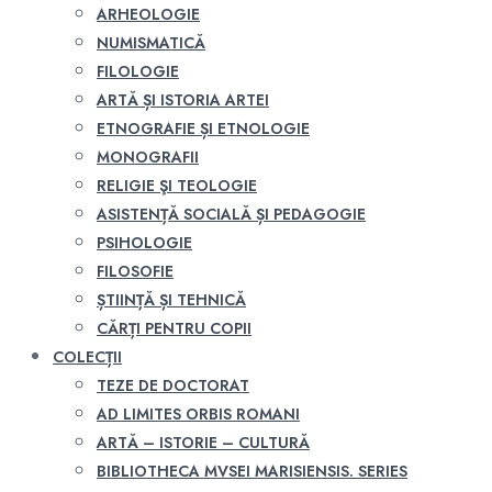
ARHEOLOGIE
NUMISMATICĂ
FILOLOGIE
ARTĂ ȘI ISTORIA ARTEI
ETNOGRAFIE ȘI ETNOLOGIE
MONOGRAFII
RELIGIE ŞI TEOLOGIE
ASISTENȚĂ SOCIALĂ ȘI PEDAGOGIE
PSIHOLOGIE
FILOSOFIE
ȘTIINȚĂ ȘI TEHNICĂ
CĂRȚI PENTRU COPII
COLECȚII
TEZE DE DOCTORAT
AD LIMITES ORBIS ROMANI
ARTĂ – ISTORIE – CULTURĂ
BIBLIOTHECA MVSEI MARISIENSIS. SERIES