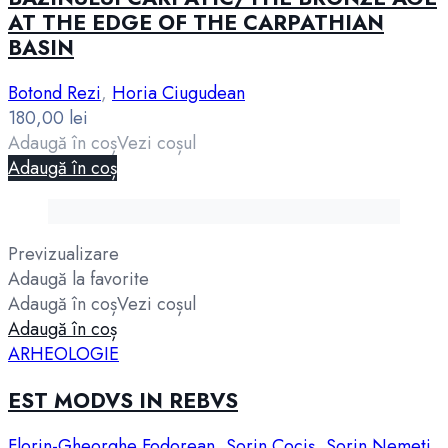
AT THE EDGE OF THE CARPATHIAN
BASIN
Botond Rezi
,
Horia Ciugudean
180,00
lei
Adaugă în coș
Vezi coșul
Adaugă în coș
Previzualizare
Adaugă la favorite
Adaugă în coș
Vezi coșul
Adaugă în coș
ARHEOLOGIE
EST MODVS IN REBVS
Florin-Gheorghe Fodorean
,
Sorin Cociş
,
Sorin Nemeti
,