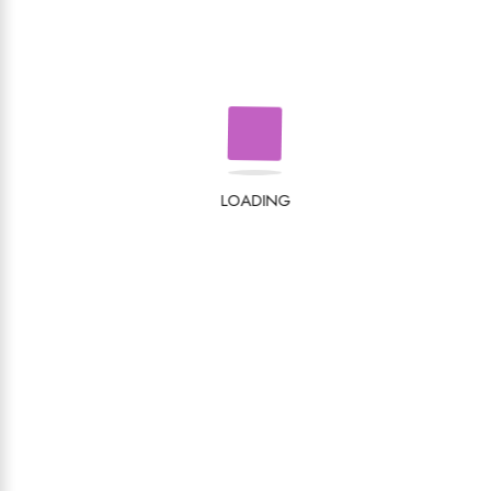
Florian Matei-Popescu
,
Ovidiu Ţentea
60,00
lei
LOADING
ARHEOLOGIE
BANATUL DE CÂMPIE, UN ŢINUT
ISTORIC AL APELOR
Cristian Floca
200,00
lei