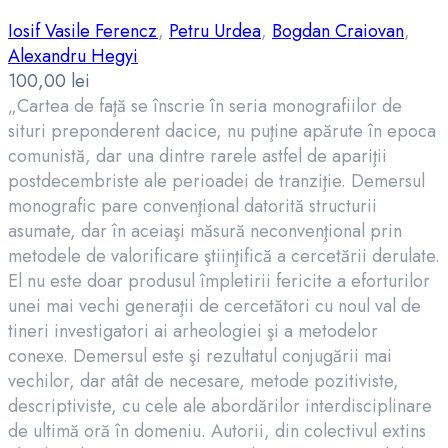
Iosif Vasile Ferencz
,
Petru Urdea
,
Bogdan Craiovan
,
Alexandru Hegyi
100,00
lei
„Cartea de faţă se înscrie în seria monografiilor de
situri preponderent dacice, nu puţine apărute în epoca
comunistă, dar una dintre rarele astfel de apariţii
postdecembriste ale perioadei de tranziţie. Demersul
monografic pare convenţional datorită structurii
asumate, dar în aceiaşi măsură neconvenţional prin
metodele de valorificare ştiinţifică a cercetării derulate.
El nu este doar produsul împletirii fericite a eforturilor
unei mai vechi generaţii de cercetători cu noul val de
tineri investigatori ai arheologiei şi a metodelor
conexe. Demersul este şi rezultatul conjugării mai
vechilor, dar atât de necesare, metode pozitiviste,
descriptiviste, cu cele ale abordărilor interdisciplinare
de ultimă oră în domeniu. Autorii, din colectivul extins