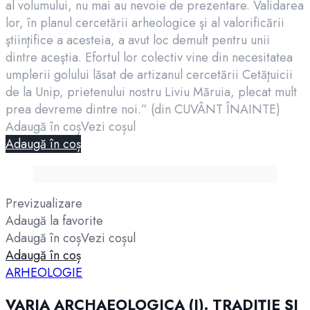
al volumului, nu mai au nevoie de prezentare. Validarea
lor, în planul cercetării arheologice şi al valorificării
ştiinţifice a acesteia, a avut loc demult pentru unii
dintre aceştia. Efortul lor colectiv vine din necesitatea
umplerii golului lăsat de artizanul cercetării Cetăţuicii
de la Unip, prietenului nostru Liviu Măruia, plecat mult
prea devreme dintre noi.” (din CUVÂNT ÎNAINTE)
Adaugă în coș
Vezi coșul
Adaugă în coș
Previzualizare
Adaugă la favorite
Adaugă în coș
Vezi coșul
Adaugă în coș
ARHEOLOGIE
VARIA ARCHAEOLOGICA (I). TRADIȚIE ȘI