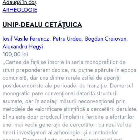
Adaugă în coș
ARHEOLOGIE
UNIP-DEALU CETĂŢUICA
Iosif Vasile Ferencz
,
Petru Urdea
,
Bogdan Craiovan
,
Alexandru Hegyi
100,00
lei
„Cartea de faţă se înscrie în seria monografiilor de
situri preponderent dacice, nu puţine apărute în epoca
comunistă, dar una dintre rarele astfel de apariţii
postdecembriste ale perioadei de tranziţie. Demersul
monografic pare convenţional datorită structurii
asumate, dar în aceiaşi măsură neconvenţional prin
metodele de valorificare ştiinţifică a cercetării derulate.
El nu este doar produsul împletirii fericite a eforturilor
unei mai vechi generaţii de cercetători cu noul val de
tineri investigatori ai arheologiei şi a metodelor