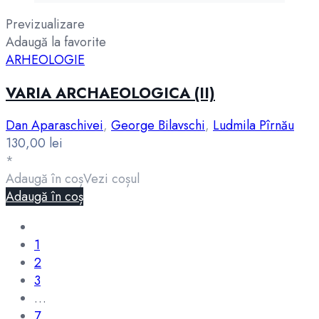
Previzualizare
Adaugă la favorite
ARHEOLOGIE
VARIA ARCHAEOLOGICA (II)
Dan Aparaschivei
,
George Bilavschi
,
Ludmila Pîrnău
130,00
lei
*
Adaugă în coș
Vezi coșul
Adaugă în coș
1
2
3
…
7