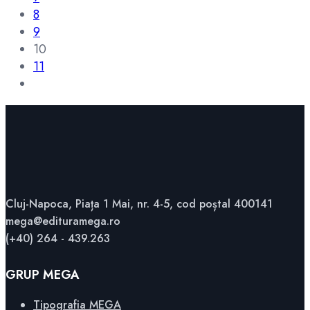
8
9
10
11
Cluj-Napoca, Piața 1 Mai, nr. 4-5, cod poștal 400141
mega@edituramega.ro
(+40) 264 - 439.263
GRUP MEGA
Tipografia MEGA