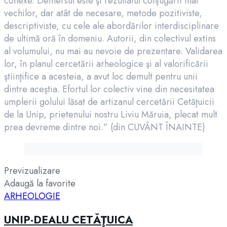
conexe. Demersul este şi rezultatul conjugării mai
vechilor, dar atât de necesare, metode pozitiviste,
descriptiviste, cu cele ale abordărilor interdisciplinare
de ultimă oră în domeniu. Autorii, din colectivul extins
al volumului, nu mai au nevoie de prezentare. Validarea
lor, în planul cercetării arheologice şi al valorificării
ştiinţifice a acesteia, a avut loc demult pentru unii
dintre aceştia. Efortul lor colectiv vine din necesitatea
umplerii golului lăsat de artizanul cercetării Cetăţuicii
de la Unip, prietenului nostru Liviu Măruia, plecat mult
prea devreme dintre noi.” (din CUVÂNT ÎNAINTE)
Previzualizare
Adaugă la favorite
ARHEOLOGIE
UNIP-DEALU CETĂŢUICA