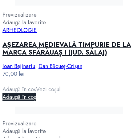
Previzualizare
Adaugă la favorite
ARHEOLOGIE
AȘEZAREA MEDIEVALĂ TIMPURIE DE LA
MARCA SFĂRĂUAȘ I (JUD. SĂLAJ)
Ioan Bejinariu
,
Dan Băcueţ-Crişan
70,00
lei
Adaugă în coș
Vezi coșul
Adaugă în coș
Previzualizare
Adaugă la favorite