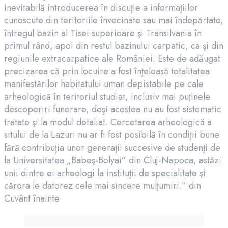
inevitabilă introducerea în discuţie a informaţiilor
cunoscute din teritoriile învecinate sau mai îndepărtate,
întregul bazin al Tisei superioare şi Transilvania în
primul rând, apoi din restul bazinului carpatic, ca şi din
regiunile extracarpatice ale României. Este de adăugat
precizarea că prin locuire a fost înţeleasă totalitatea
manifestărilor habitatului uman depistabile pe cale
arheologică în teritoriul studiat, inclusiv mai puţinele
descoperiri funerare, deşi acestea nu au fost sistematic
tratate şi la modul detaliat. Cercetarea arheologică a
sitului de la Lazuri nu ar fi fost posibilă în condiţii bune
fără contribuția unor generații succesive de studenţi de
la Universitatea „Babeş-Bolyai” din Cluj-Napoca, astăzi
unii dintre ei arheologi la instituţii de specialitate şi
cărora le datorez cele mai sincere mulţumiri.” din
Cuvânt înainte