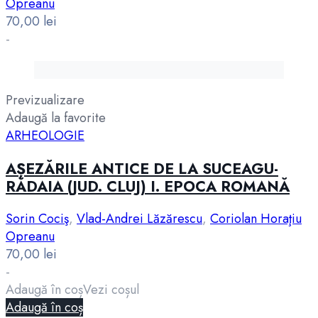
Opreanu
70,00
lei
-
Previzualizare
Adaugă la favorite
ARHEOLOGIE
AȘEZĂRILE ANTICE DE LA SUCEAGU-
RĂDAIA (JUD. CLUJ) I. EPOCA ROMANĂ
Sorin Cociş
,
Vlad-Andrei Lăzărescu
,
Coriolan Horaţiu
Opreanu
70,00
lei
-
Adaugă în coș
Vezi coșul
Adaugă în coș