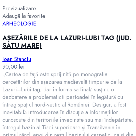
Previzualizare
Adaugă la favorite
ARHEOLOGIE
AȘEZĂRILE DE LA LAZURI-LUBI TAG (JUD.
SATU MARE)
Ioan Stanciu
90,00
lei
„Cartea de faţă este sprijinită pe monografia
cercetărilor din aşezarea medievală timpurie de la
Lazuri–Lubi tag, dar în forma sa finală susţine o
dezbatere a problematicii perioadei în legătură cu
întreg spaţiul nord-vestic al României. Desigur, a fost
inevitabilă introducerea în discuţie a informaţiilor
cunoscute din teritoriile învecinate sau mai îndepărtate,
întregul bazin al Tisei superioare şi Transilvania în
primul rând, apoi din restul bazinului carpatic, ca şi din