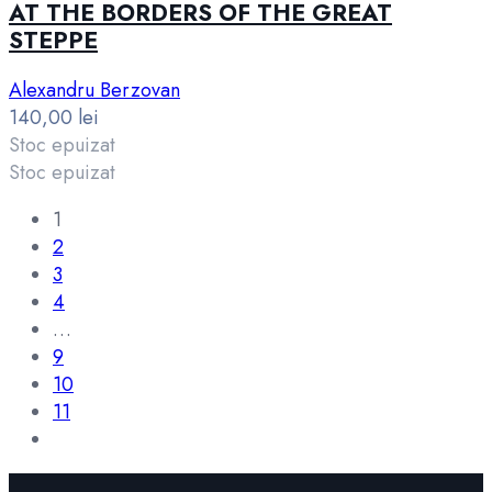
AT THE BORDERS OF THE GREAT
STEPPE
Alexandru Berzovan
140,00
lei
Stoc epuizat
Stoc epuizat
1
2
3
4
…
9
10
11