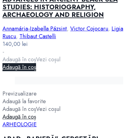
STUDIES: HISTORIOGRAPHY,
ARCHAEOLOGY AND RELIGION
Annamária-Izabella Pázsint
,
Victor Cojocaru
,
Ligia
Ruscu
,
Thibaut Castelli
140,00
lei
-
Adaugă în coș
Vezi coșul
Adaugă în coș
Previzualizare
Adaugă la favorite
Adaugă în coș
Vezi coșul
Adaugă în coș
ARHEOLOGIE