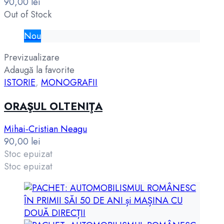
90,00
lei
Out of Stock
Nou
Previzualizare
Adaugă la favorite
ISTORIE
,
MONOGRAFII
ORAŞUL OLTENIŢA
Mihai‑Cristian Neagu
90,00
lei
Stoc epuizat
Stoc epuizat