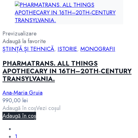
Previzualizare
Adaugă la favorite
ȘTIINȚĂ ȘI TEHNICĂ
,
ISTORIE
,
MONOGRAFII
PHARMATRANS. ALL THINGS
APOTHECARY IN 16TH–20TH‑CENTURY
TRANSYLVANIA.
Ana-Maria Gruia
990,00
lei
Adaugă în coș
Vezi coșul
Adaugă în coș
1