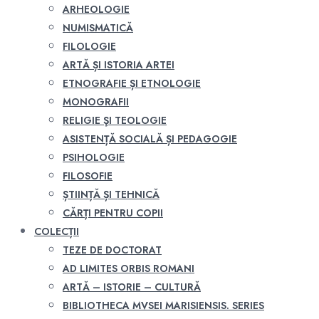
ARHEOLOGIE
NUMISMATICĂ
FILOLOGIE
ARTĂ ȘI ISTORIA ARTEI
ETNOGRAFIE ȘI ETNOLOGIE
MONOGRAFII
RELIGIE ŞI TEOLOGIE
ASISTENȚĂ SOCIALĂ ȘI PEDAGOGIE
PSIHOLOGIE
FILOSOFIE
ȘTIINȚĂ ȘI TEHNICĂ
CĂRȚI PENTRU COPII
COLECȚII
TEZE DE DOCTORAT
AD LIMITES ORBIS ROMANI
ARTĂ – ISTORIE – CULTURĂ
BIBLIOTHECA MVSEI MARISIENSIS. SERIES