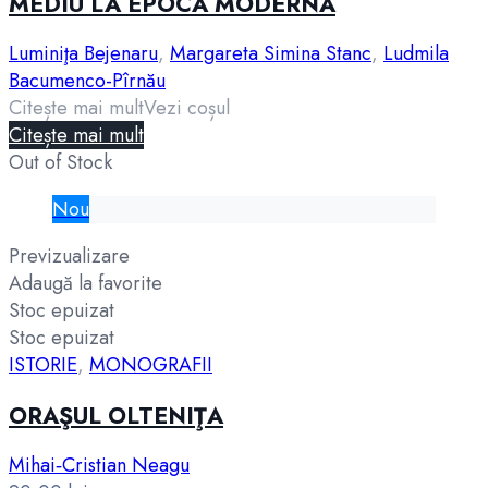
MEDIU LA EPOCA MODERNĂ
Luminiţa Bejenaru
,
Margareta Simina Stanc
,
Ludmila
Bacumenco-Pîrnău
Citește mai mult
Vezi coșul
Citește mai mult
Out of Stock
Nou
Previzualizare
Adaugă la favorite
Stoc epuizat
Stoc epuizat
ISTORIE
,
MONOGRAFII
ORAŞUL OLTENIŢA
Mihai‑Cristian Neagu