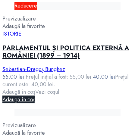
Reducere
Previzualizare
Adaugă la favorite
ISTORIE
PARLAMENTUL ȘI POLITICA EXTERNĂ A
ROMÂNIEI (1899 – 1914)
Sebastian-Dragoș Bunghez
55,00
lei
Prețul inițial a fost: 55,00 lei.
40,00
lei
Prețul
curent este: 40,00 lei.
Adaugă în coș
Vezi coșul
Adaugă în coș
Previzualizare
Adaugă la favorite