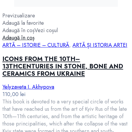
Previzualizare
Adaugă la favorite
Adaugă în coș
Vezi coșul
Adaugă în coș
ARTĂ – ISTORIE – CULTURĂ
,
ARTĂ ȘI ISTORIA ARTEI
ICONS FROM THE 10TH–
13THCENTURIES IN STONE, BONE AND
CERAMICS FROM UKRAINE
Yelyzaveta I. Akhypova
110,00
lei
This book is devoted to a very special circle of works
that have reached us from the art of Kyiv Rus of the late
10th—11th centuries, and from the artistic heritage of
those principalities, which after the collapse of the vast
Kyiv state were formed in the southern and south-