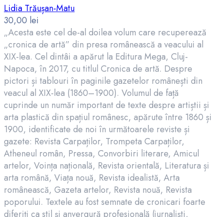
Lidia Trăușan-Matu
30,00
lei
„Acesta este cel de-al doilea volum care recuperează
„cronica de artă” din presa românească a veacului al
XIX-lea. Cel dintâi a apărut la Editura Mega, Cluj-
Napoca, în 2017, cu titlul Cronica de artă. Despre
pictori și tablouri în paginile gazetelor românești din
veacul al XIX-lea (1860–1900). Volumul de față
cuprinde un număr important de texte despre artiștii și
arta plastică din spațiul românesc, apărute între 1860 și
1900, identificate de noi în următoarele reviste și
gazete: Revista Carpaților, Trompeta Carpaților,
Atheneul român, Pressa, Convorbiri literare, Amicul
artelor, Voința națională, Revista orientală, Literatura și
arta română, Viața nouă, Revista idealistă, Arta
românească, Gazeta artelor, Revista nouă, Revista
poporului. Textele au fost semnate de cronicari foarte
diferiți ca stil și anvergură profesională (jurnaliști,