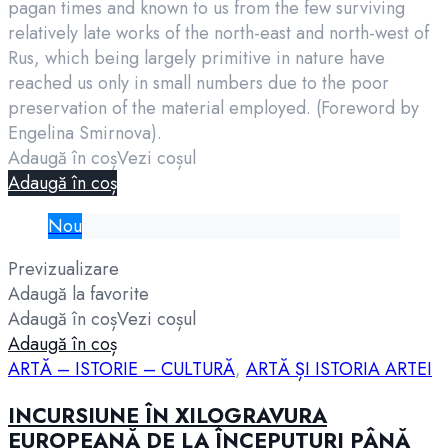
pagan times and known to us from the few surviving
relatively late works of the north-east and north-west of
Rus, which being largely primitive in nature have
reached us only in small numbers due to the poor
preservation of the material employed. (Foreword by
Engelina Smirnova).
Adaugă în coș
Vezi coșul
Adaugă în coș
Nou
Previzualizare
Adaugă la favorite
Adaugă în coș
Vezi coșul
Adaugă în coș
ARTĂ – ISTORIE – CULTURĂ
,
ARTĂ ȘI ISTORIA ARTEI
INCURSIUNE ÎN XILOGRAVURA
EUROPEANĂ DE LA ÎNCEPUTURI PÂNĂ