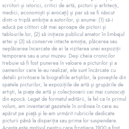
scriitori și istorici, critici de artă, pictori și arhitecți,
medici, economiști și avocați) și par să se fi născut
dintr‑o triplă ambiție a autorilor, și anume: (1) să-i
aducă pe cititori cât mai aproape de pictori și
tablourile lor, (2) să inițieze publicul amator în limbajul
artei și (3) să conserve intacte emoția, plăcerea sau
neplăcerea încercate de ei la vizitarea unei expoziții
temporare sau a unui muzeu. Deși cheia cronicilor
trebuie să fi fost punerea în valoare a picturilor și a
oamenilor care le-au realizat, ele sunt încărcate cu
detalii privitoare la biografiile artiștilor, la poveștile din
spatele picturilor, la expozițiile de artă și grupările de
artiști, la piața de artă și colecționarii cei mai cunoscuți
din epocă. Legat de formatul editării, la fel ca în primul
volum, am inventariat gazetele în ordinea în care au
apărut pe piață și le-am urmărit rubricile dedicate
picturii până la dispariția sau prima lor suspendare.
Acesta este motivul pentru care frontiera 1900 a fost