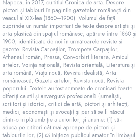
Napoca, în 2017, cu titlul Cronica de artă. Despre
pictori și tablouri în paginile gazetelor românești din
veacul al XIX-lea (1860–1900). Volumul de față
cuprinde un număr important de texte despre artiștii și
arta plastică din spațiul românesc, apărute între 1860 și
1900, identificate de noi în următoarele reviste și
gazete: Revista Carpaților, Trompeta Carpaților,
Atheneul român, Pressa, Convorbiri literare, Amicul
artelor, Voința națională, Revista orientală, Literatura și
arta română, Viața nouă, Revista idealistă, Arta
românească, Gazeta artelor, Revista nouă, Revista
poporului. Textele au fost semnate de cronicari foarte
diferiți ca stil și anvergură profesională (jurnaliști,
scriitori și istorici, critici de artă, pictori și arhitecți,
medici, economiști și avocați) și par să se fi născut
dintr‑o triplă ambiție a autorilor, și anume: (1) să-i
aducă pe cititori cât mai aproape de pictori și
tablourile lor, (2) să inițieze publicul amator în limbajul