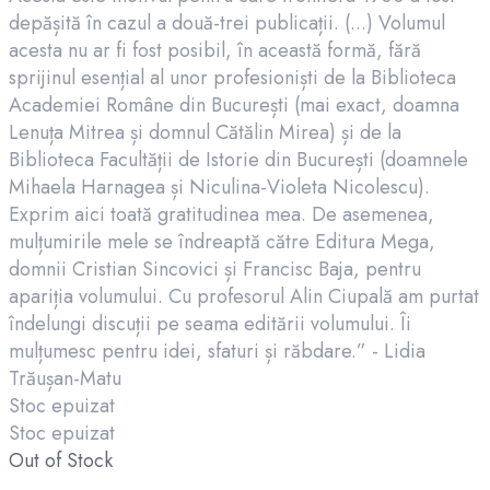
depășită în cazul a două-trei publicații. (...) Volumul
acesta nu ar fi fost posibil, în această formă, fără
sprijinul esențial al unor profesioniști de la Biblioteca
Academiei Române din București (mai exact, doamna
Lenuța Mitrea și domnul Cătălin Mirea) și de la
Biblioteca Facultății de Istorie din București (doamnele
Mihaela Harnagea și Niculina-Violeta Nicolescu).
Exprim aici toată gratitudinea mea. De asemenea,
mulțumirile mele se îndreaptă către Editura Mega,
domnii Cristian Sincovici și Francisc Baja, pentru
apariția volumului. Cu profesorul Alin Ciupală am purtat
îndelungi discuții pe seama editării volumului. Îi
mulțumesc pentru idei, sfaturi și răbdare.” - Lidia
Trăușan-Matu
Stoc epuizat
Stoc epuizat
Out of Stock