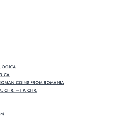
OLOGICA
GICA
 ROMAN COINS FROM ROMANIA
. CHR. – I P. CHR.
UM