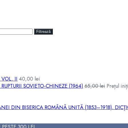
Filtrează
VOL. II
40,00
lei
RUPTURII SOVIETO-CHINEZE (1964)
65,00
lei
Prețul iniț
ANEI DIN BISERICA ROMÂNĂ UNITĂ (1853–1918). DIC
PESTE 300 LEI