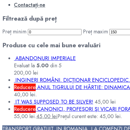
Contactați-ne
Filtrează după preț
Preț minim
Preț maxim
Produse cu cele mai bune evaluări
ABANDONURI IMPERIALE
Evaluat la
5.00
din 5
200,00
lei
INGINERI ROMÂNI. DICŢIONAR ENCICLOPEDIC. 
Reducere
ANUL TIGRULUI DE HÂRTIE: DINAMICA 
40,00 lei.
IT WAS SUPPOSED TO BE SILVER!
45,00
lei
Reducere
CANONICI, PROFESORI ŞI VICARI FOR
55,00 lei.
45,00
lei
Prețul curent este: 45,00 lei.
TRANSPORT GRATUIT, IN ROMANIA, LA COMENZI DE 