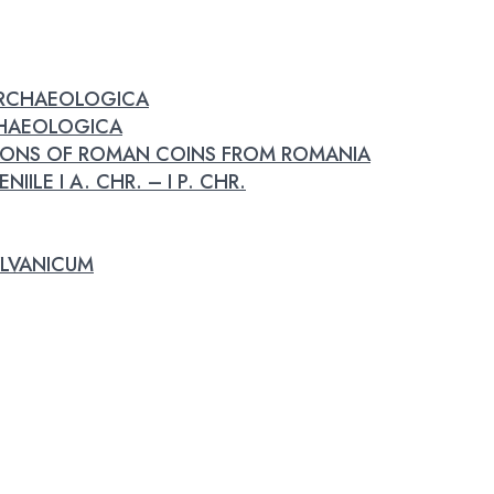
 ARCHAEOLOGICA
RCHAEOLOGICA
IONS OF ROMAN COINS FROM ROMANIA
IILE I A. CHR. – I P. CHR.
LVANICUM