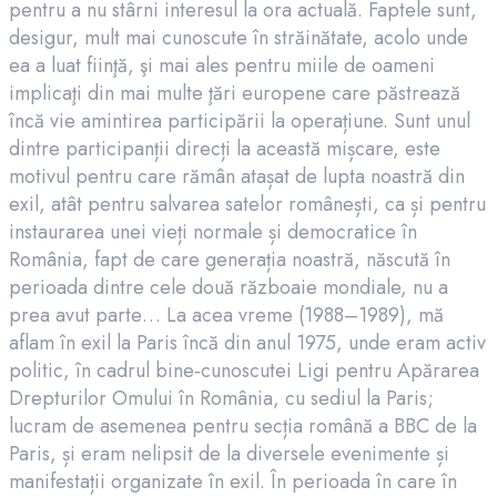
pentru a nu stârni interesul la ora actuală. Faptele sunt,
desigur, mult mai cunoscute în străinătate, acolo unde
ea a luat fiinţă, şi mai ales pentru miile de oameni
implicaţi din mai multe ţări europene care păstrează
încă vie amintirea participării la operațiune. Sunt unul
dintre participanții direcți la această mișcare, este
motivul pentru care rămân atașat de lupta noastră din
exil, atât pentru salvarea satelor românești, ca și pentru
instaurarea unei vieți normale și democratice în
România, fapt de care generația noastră, născută în
perioada dintre cele două războaie mondiale, nu a
prea avut parte… La acea vreme (1988–1989), mă
aflam în exil la Paris încă din anul 1975, unde eram activ
politic, în cadrul bine‑cunoscutei Ligi pentru Apărarea
Drepturilor Omului în România, cu sediul la Paris;
lucram de asemenea pentru secția română a BBC de la
Paris, și eram nelipsit de la diversele evenimente și
manifestații organizate în exil. În perioada în care în