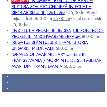
Reducere
ÎN UMBRA TIGRULUI DE HÂRTIE:
RUPTURA SOVIETO-CHINEZĂ ÎN ECUAȚIA
BIPOLARISMULUI (1961-1963)
45,00
lei
Prețul
inițial a fost: 45,00 lei.
35,00
lei
Prețul curent este:
35,00 lei.
INSTITUŢIA PROXENIEI ÎN SPAŢIUL PONTIC DIE
PROXENIE IM SCHWARZMEERRAUM
80,00
lei
REGATUL SFÂNTULUI ŞTEFAN. ISTORIA
UNGARIEI MEDIEVALE
50,00
lei
GRAVES OF AVAR MILITARY CHIEFS IN
TRANSYLVANIA / MORMINTE DE ȘEFI MILITARI
AVARI DIN TRANSILVANIA
50,00
lei