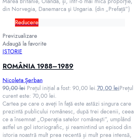
Marea Britanie, Olanda, și, într‑o mai mică proporţie,
din Norvegia, Danemarca şi Ungaria. (din „Prefață”)
Reducere
Previzualizare
Adaugă la favorite
ISTORIE
ROMÂNIA 1988–1989
Nicoleta Șerban
90,00
lei
Prețul inițial a fost: 90,00 lei.
70,00
lei
Prețul
curent este: 70,00 lei.
Cartea pe care o aveţi în faţă este astăzi singura care
prezintă publicului românesc, după trei decenii, ceea
ce a însemnat „Operaţia satelor româneşti”, umplând
astfel un gol istoriografic, și reamintind un episod din
istoria noastră mult prea recentă și mult prea intensă,