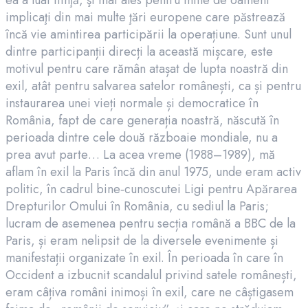
implicaţi din mai multe ţări europene care păstrează
încă vie amintirea participării la operațiune. Sunt unul
dintre participanții direcți la această mișcare, este
motivul pentru care rămân atașat de lupta noastră din
exil, atât pentru salvarea satelor românești, ca și pentru
instaurarea unei vieți normale și democratice în
România, fapt de care generația noastră, născută în
perioada dintre cele două războaie mondiale, nu a
prea avut parte… La acea vreme (1988–1989), mă
aflam în exil la Paris încă din anul 1975, unde eram activ
politic, în cadrul bine‑cunoscutei Ligi pentru Apărarea
Drepturilor Omului în România, cu sediul la Paris;
lucram de asemenea pentru secția română a BBC de la
Paris, și eram nelipsit de la diversele evenimente și
manifestații organizate în exil. În perioada în care în
Occident a izbucnit scandalul privind satele românești,
eram câțiva români inimoși în exil, care ne câștigasem