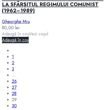
LA SFÂRŞITUL REGIMULUI COMUNIST
(1962–1989)
Gheorghe Miu
80,00
lei
Adaugă în coș
Vezi coșul
Adaugă în coș
1
2
3
…
26
27
28
29
30