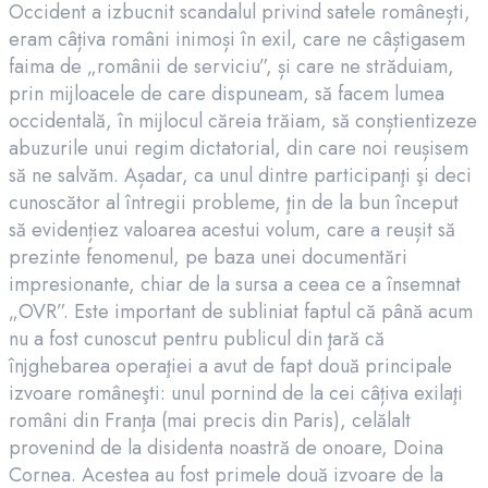
Occident a izbucnit scandalul privind satele românești,
eram câțiva români inimoși în exil, care ne câștigasem
faima de „românii de serviciu”, și care ne străduiam,
prin mijloacele de care dispuneam, să facem lumea
occidentală, în mijlocul căreia trăiam, să conștientizeze
abuzurile unui regim dictatorial, din care noi reușisem
să ne salvăm. Așadar, ca unul dintre participanţi şi deci
cunoscător al întregii probleme, ţin de la bun început
să evidențiez valoarea acestui volum, care a reușit să
prezinte fenomenul, pe baza unei documentări
impresionante, chiar de la sursa a ceea ce a însemnat
„OVR”. Este important de subliniat faptul că până acum
nu a fost cunoscut pentru publicul din ţară că
înjghebarea operaţiei a avut de fapt două principale
izvoare româneşti: unul pornind de la cei câțiva exilaţi
români din Franţa (mai precis din Paris), celălalt
provenind de la disidenta noastră de onoare, Doina
Cornea. Acestea au fost primele două izvoare de la