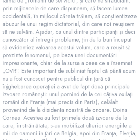
faima de „românii de serviciu”, și care ne străduiam,
prin mijloacele de care dispuneam, să facem lumea
occidentală, în mijlocul căreia trăiam, să conștientizeze
abuzurile unui regim dictatorial, din care noi reușisem
să ne salvăm. Așadar, ca unul dintre participanţi şi deci
cunoscător al întregii probleme, ţin de la bun început
să evidențiez valoarea acestui volum, care a reușit să
prezinte fenomenul, pe baza unei documentări
impresionante, chiar de la sursa a ceea ce a însemnat
„OVR”. Este important de subliniat faptul că până acum
nu a fost cunoscut pentru publicul din ţară că
înjghebarea operaţiei a avut de fapt două principale
izvoare româneşti: unul pornind de la cei câțiva exilaţi
români din Franţa (mai precis din Paris), celălalt
provenind de la disidenta noastră de onoare, Doina
Cornea. Acestea au fost primele două izvoare de la
care, în străinătate, s‑au mobilizat ulterior energiile a
mii de oameni în ţări ca Belgia, apoi din Franţa, Elveţia,