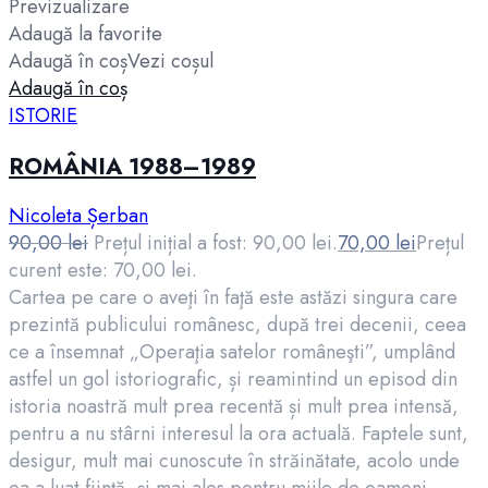
Previzualizare
Adaugă la favorite
Adaugă în coș
Vezi coșul
Adaugă în coș
ISTORIE
ROMÂNIA 1988–1989
Nicoleta Șerban
90,00
lei
Prețul inițial a fost: 90,00 lei.
70,00
lei
Prețul
curent este: 70,00 lei.
Cartea pe care o aveţi în faţă este astăzi singura care
prezintă publicului românesc, după trei decenii, ceea
ce a însemnat „Operaţia satelor româneşti”, umplând
astfel un gol istoriografic, și reamintind un episod din
istoria noastră mult prea recentă și mult prea intensă,
pentru a nu stârni interesul la ora actuală. Faptele sunt,
desigur, mult mai cunoscute în străinătate, acolo unde
ea a luat fiinţă, şi mai ales pentru miile de oameni