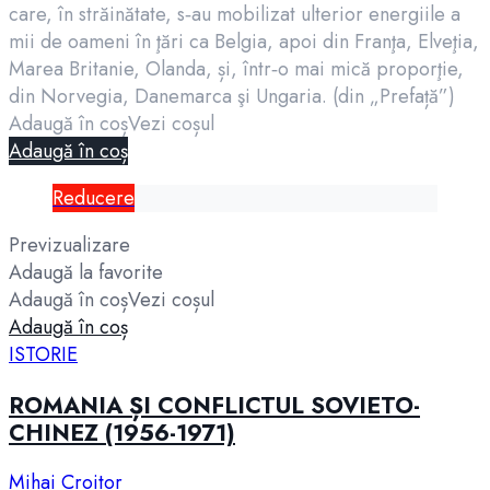
care, în străinătate, s‑au mobilizat ulterior energiile a
mii de oameni în ţări ca Belgia, apoi din Franţa, Elveţia,
Marea Britanie, Olanda, și, într‑o mai mică proporţie,
din Norvegia, Danemarca şi Ungaria. (din „Prefață”)
Adaugă în coș
Vezi coșul
Adaugă în coș
Reducere
Previzualizare
Adaugă la favorite
Adaugă în coș
Vezi coșul
Adaugă în coș
ISTORIE
ROMANIA ȘI CONFLICTUL SOVIETO-
CHINEZ (1956-1971)
Mihai Croitor