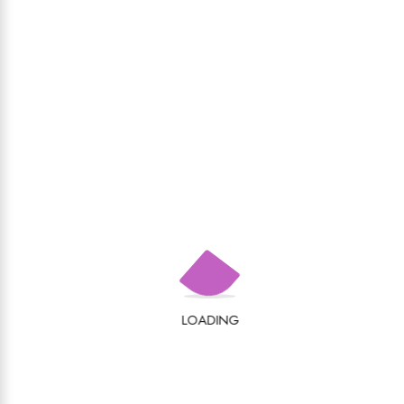
Oliviu Felecan
20,00
lei
,
ETNOGRAFIE ȘI ETNOLOGIE
FILOLOGIE
VALEA SĂLĂUȚEI. REPERE
ONOMASTICE
Vali Ganea
LOADING
25,00
lei