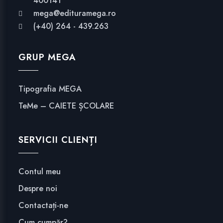
400141
mega@edituramega.ro
(+40) 264 - 439.263
GRUP MEGA
Tipografia MEGA
TeMe – CAIETE ȘCOLARE
SERVICII CLIENȚI
Contul meu
Despre noi
Contactați-ne
Cum cumpăr?